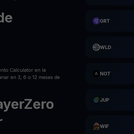
de
GRT
WLD
to Calculator en la
NOT
anar en 3, 6 o 12 meses de
ayerZero
JUP
r
WIF