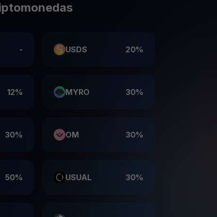
riptomonedas
-
USDS
20%
12%
MYRO
30%
30%
OM
30%
50%
USUAL
30%