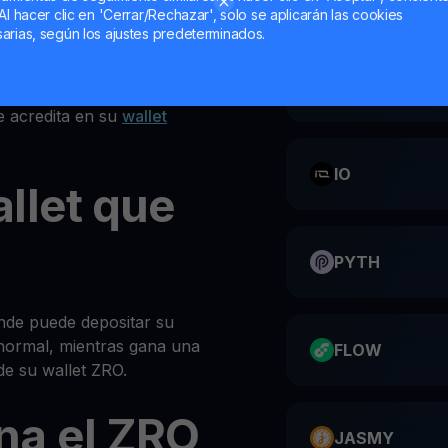
Al hacer clic en 'Cerrar/Rechazar', solo se aplicarán las cookies
iones en la parte superior
arias, según los ajustes predeterminados.
ersonal ZRO
CATI
e acredita en su
wallet
IO
llet que
PYTH
nde puede depositar su
normal, mientras gana una
FLOW
e su wallet ZRO.
na el ZRO
JASMY