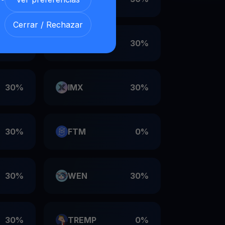
Cerrar / Rechazar
30%
VET
30%
30%
IMX
30%
30%
FTM
0%
30%
WEN
30%
30%
TREMP
0%