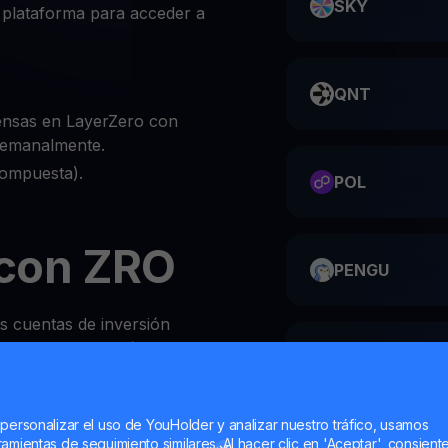
SKY
 plataforma para acceder a
QNT
ensas en LayerZero con
 semanalmente.
compuesta).
POL
con ZRO
PENGU
as cuentas de inversión
obre ZRO es increíblemente
ME
 personalizar el uso de YouHolder y analizar nuestro tráfico, usamos
 o el sitio web de YouHodler
amientas de seguimiento similares. Al hacer clic en 'Aceptar', consient
HMSTR