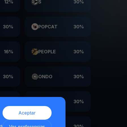
12%
S
30%
30%
POPCAT
30%
16%
PEOPLE
30%
30%
ONDO
30%
30%
LDO
30%
Aceptar
es
30%
EIGEN
30%
Ver preferencias