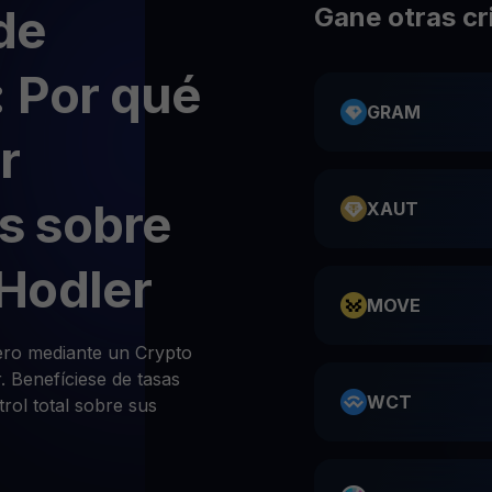
de
Gane otras c
 Por qué
GRAM
r
s sobre
XAUT
Hodler
MOVE
ro mediante un Crypto
 Benefíciese de tasas
WCT
rol total sobre sus