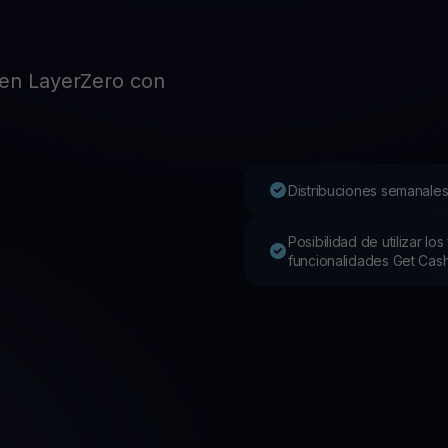
o
Pro
Desc
Youhodler App
en LayerZero con
Descargar
Descarga la app y gestiona cripto fácilmente
Distribuciones semanales
Posibilidad de utilizar l
funcionalidades Get Cas