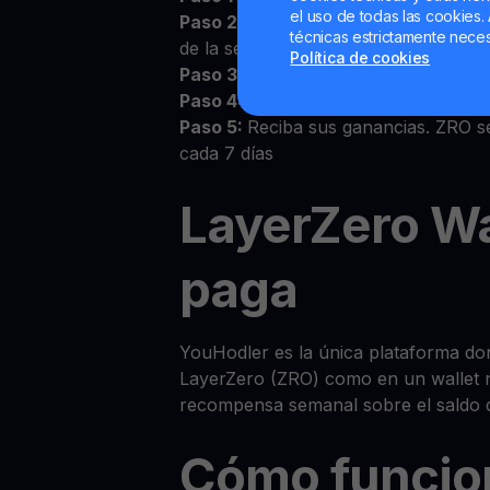
el uso de todas las cookies. 
Paso 2:
Acepte los Términos y Condic
técnicas estrictamente neces
de la sección Wallets
Política de cookies
Paso 3:
Deposite ZRO en su wallet p
Paso 4:
Observe cómo crece su ZRO
Paso 5:
Reciba sus ganancias. ZRO s
cada 7 días
LayerZero Wa
paga
YouHodler es la única plataforma do
LayerZero (ZRO) como en un wallet 
recompensa semanal sobre el saldo d
Cómo funcio