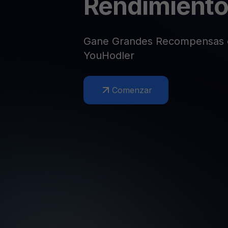
Rendimient
Web3 wallet
Tu riqueza Web3 gestionada en un solo lugar
Gane Grandes Recompensas 
YouHodler
Comenzar