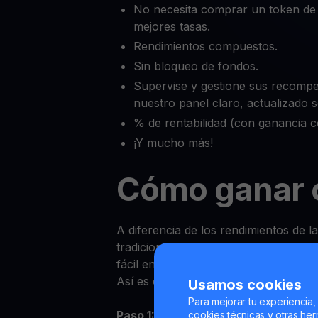
No necesita comprar un token de
mejores tasas.
Rendimientos compuestos.
Sin bloqueo de fondos.
Supervise y gestione sus recomp
nuestro panel claro, actualizado
% de rentabilidad (con ganancia 
¡Y mucho más!
Cómo ganar 
A diferencia de los rendimientos de l
tradicionales, ganar Recompensas s
fácil en YouHodler.
Así es como puede empezar:
Usamos cookies
Para mejorar tu experiencia,
Paso 1:
Inicie sesión en la aplicación
cookies técnicas y otras herr