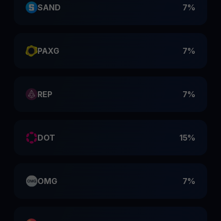
SAND
7%
PAXG
7%
REP
7%
DOT
15%
OMG
7%