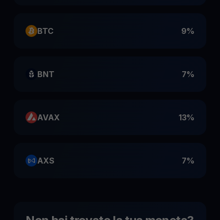
BTC
9%
BNT
7%
AVAX
13%
AXS
7%