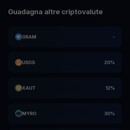
Guadagna altre criptovalute
GRAM
-
USDS
20%
XAUT
12%
MYRO
30%