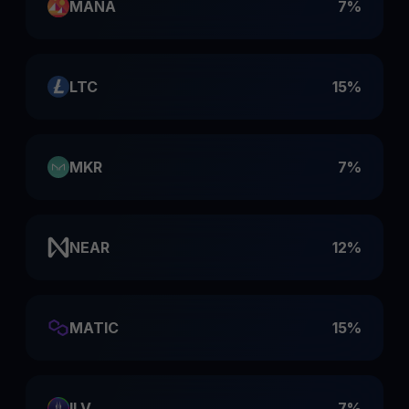
MANA
7%
LTC
15%
MKR
7%
NEAR
12%
MATIC
15%
ILV
7%