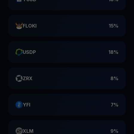
FLOKI
15%
USDP
18%
ZRX
8%
YFI
7%
XLM
9%