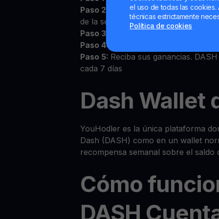
el uso de todas las cookies. 
Paso 2:
Acepte los Términos y Condic
técnicas estrictamente neces
de la sección Wallets
Política de cookies
Paso 3:
Deposite DASH en su wallet
Paso 4:
Observe cómo crece su DA
Paso 5:
Reciba sus ganancias. DASH 
cada 7 días
Dash Wallet 
YouHodler es la única plataforma do
Dash (DASH) como en un wallet norm
recompensa semanal sobre el saldo 
Cómo funcio
DASH Cuenta