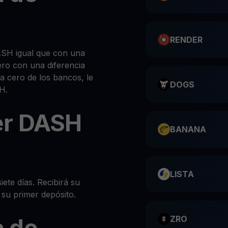
RENDER
SH igual que con una
ero con una diferencia
 a cero de los bancos, le
DOGS
H.
er DASH
BANANA
LISTA
iete días. Recibirá su
su primer depósito.
 de
ZRO