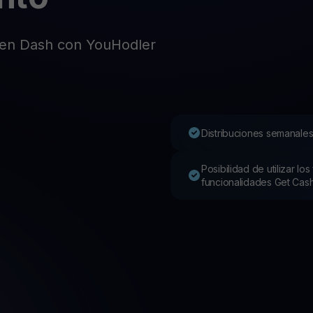
Pro
Desc
Youhodler App
en Dash con YouHodler
Descargar
Descarga la app y gestiona cripto fácilmente
Distribuciones semanales
Posibilidad de utilizar l
funcionalidades Get Cas