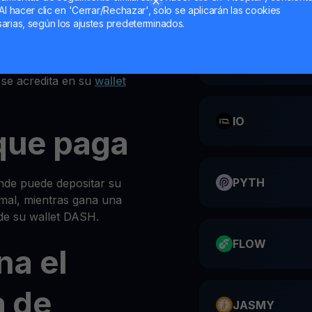
Al hacer clic en 'Cerrar/Rechazar', solo se aplicarán las cookies
iones en la parte superior
arias, según los ajustes predeterminados.
 personal DASH
CATI
SH
se acredita en su
wallet
IO
que paga
PYTH
nde puede depositar su
al, mientras gana una
de su wallet DASH.
FLOW
na el
 de
JASMY