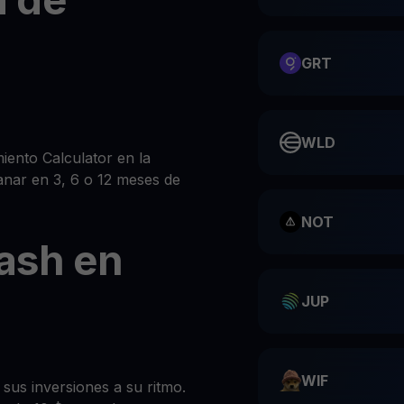
GRT
WLD
ento Calculator en la
anar en 3, 6 o 12 meses de
NOT
ash en
JUP
WIF
sus inversiones a su ritmo.