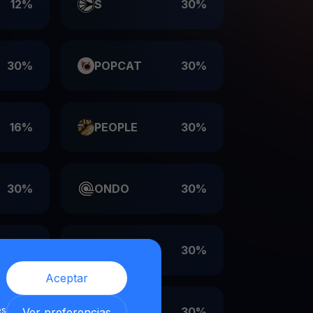
12%
S
30%
30%
POPCAT
30%
16%
PEOPLE
30%
30%
ONDO
30%
30%
LDO
30%
Aceptar
es
30%
EIGEN
30%
Ver preferencias