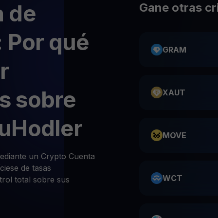
 de
Gane otras c
 Por qué
GRAM
r
s sobre
XAUT
uHodler
MOVE
diante un Crypto Cuenta
ciese de tasas
WCT
rol total sobre sus