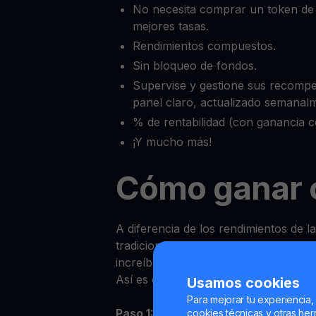
No necesita comprar un token de
mejores tasas.
Rendimientos compuestos.
Sin bloqueo de fondos.
Supervise y gestione sus recomp
panel claro, actualizado semanal
% de rentabilidad (con ganancia 
¡Y mucho más!
Cómo ganar 
A diferencia de los rendimientos de l
tradicionales, ganar Recompensas s
increíblemente fácil en YouHodler.
Así es como puede empezar:
Usamos cookies
Para mejorar tu experiencia,
Paso 1:
Inicie sesión en la aplicación
cookies técnicas y otras herr