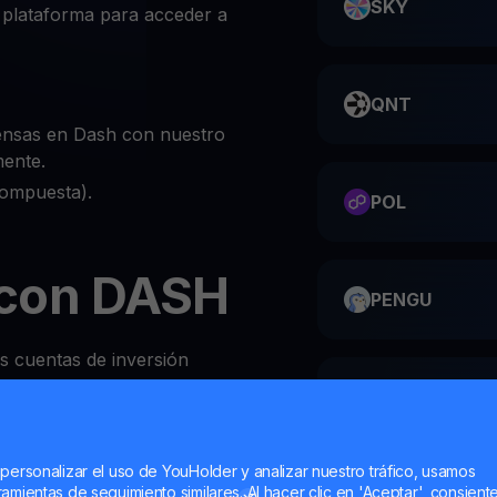
SKY
 plataforma para acceder a
QNT
ensas en Dash con nuestro
mente.
compuesta).
POL
con DASH
PENGU
as cuentas de inversión
obre DASH es
ME
 personalizar el uso de YouHolder y analizar nuestro tráfico, usamos
 o el sitio web de YouHodler
amientas de seguimiento similares. Al hacer clic en 'Aceptar', consient
HMSTR