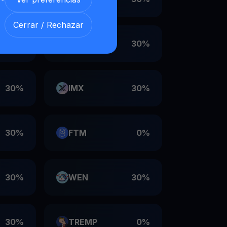
Cerrar / Rechazar
30%
VET
30%
30%
IMX
30%
30%
FTM
0%
30%
WEN
30%
30%
TREMP
0%