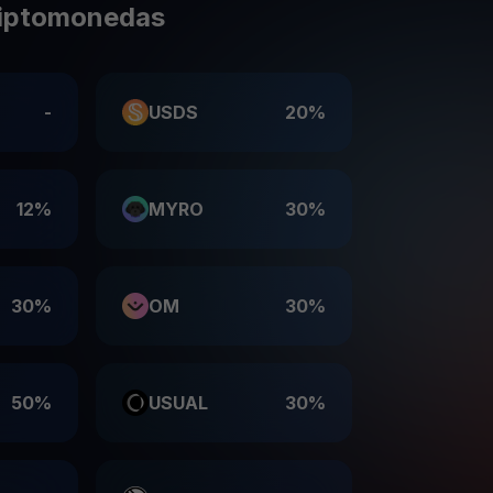
riptomonedas
-
USDS
20%
12%
MYRO
30%
30%
OM
30%
50%
USUAL
30%