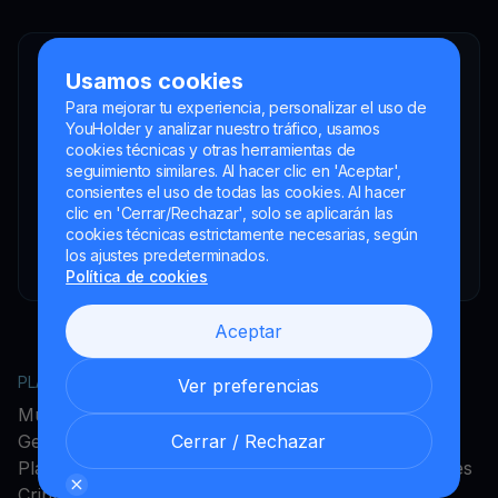
YouHodler SA
Usamos cookies
Intermediario financiero registrado
Para mejorar tu experiencia, personalizar el uso de
YouHolder y analizar nuestro tráfico, usamos
YouHodler Italy S.R.L.
cookies técnicas y otras herramientas de
Registered as a VASP with the OAM
seguimiento similares. Al hacer clic en 'Aceptar',
YouHodler SA
consientes el uso de todas las cookies. Al hacer
Registrada como VASP en el Banco de España
clic en 'Cerrar/Rechazar', solo se aplicarán las
cookies técnicas estrictamente necesarias, según
YouHodler SA Sucursal en Argentina.
los ajustes predeterminados.
Registered as a VASP with the CNV.
Política de cookies
Aceptar
PLATAFORMA
EMPRESA
Ver preferencias
MultiHODL
Acerca de YouHodler
Get Cash
Programa de afiliados
Cerrar / Rechazar
Plataforma de cambio
Programa de embajadores
Criptotarjeta
Empleo