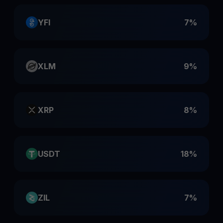
YFI
7%
XLM
9%
XRP
8%
USDT
18%
ZIL
7%