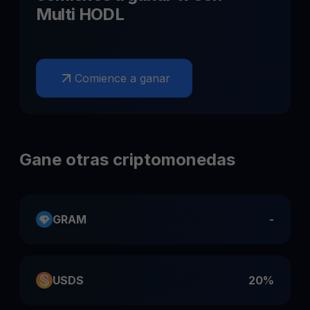
Multi HODL
Comience a ganar
Gane otras criptomonedas
GRAM
-
USDS
20%