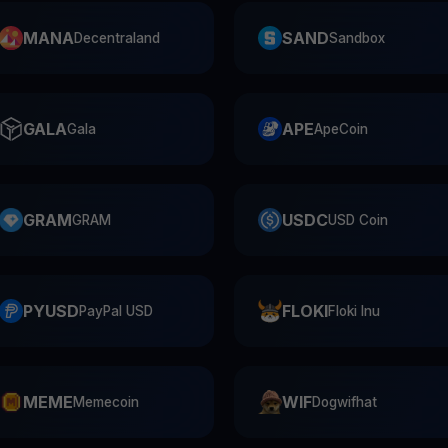
MANA
SAND
Decentraland
Sandbox
GALA
APE
Gala
ApeCoin
GRAM
USDC
GRAM
USD Coin
PYUSD
FLOKI
PayPal USD
Floki Inu
MEME
WIF
Memecoin
Dogwifhat