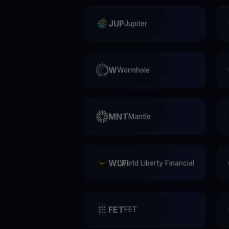
JUP
Jupiter
W
Wormhole
MNT
Mantle
WLFI
World Liberty Financial
FET
FET