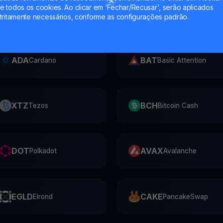
 todos os cookies. Ao clicar em 'Fechar/Recusar', serão aplicados
BNT
TRX
Bancor
Tron
tritamente necessários, conforme as configurações padrão.
ADA
BAT
Cardano
Basic Attention
XTZ
BCH
Tezos
Bitcoin Cash
DOT
AVAX
Polkadot
Avalanche
EGLD
CAKE
Elrond
PancakeSwap