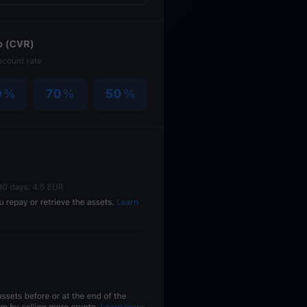
Explore todos os ativos cripto
você
Recompensas
Libere um potencial ilimitado com recompensas sem limites
Promoções
Explore os concursos e promoções mais recentes