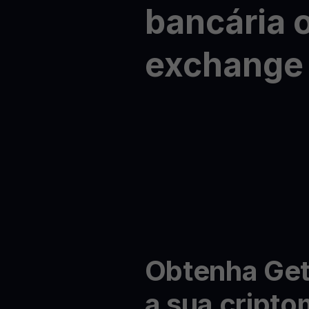
bancária
exchange
Obtenha Ge
a sua cript