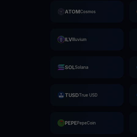
ATOM
Cosmos
ILV
Illuvium
SOL
Solana
TUSD
True USD
PEPE
PepeCoin