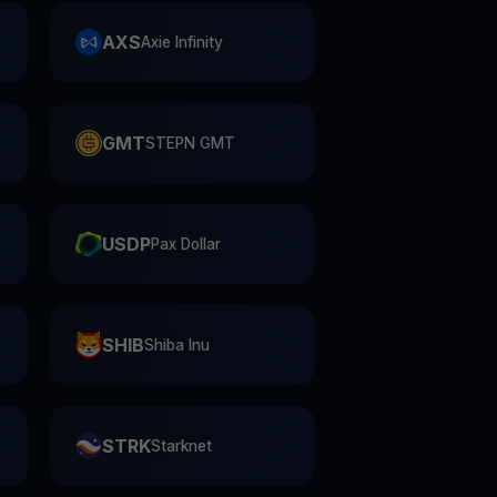
AXS
Axie Infinity
GMT
STEPN GMT
USDP
Pax Dollar
SHIB
Shiba Inu
STRK
Starknet