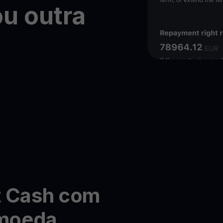
ou
outra
t Cash com
omoeda