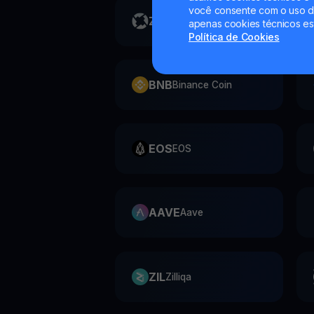
você consente com o uso de
ZRX
0x
apenas cookies técnicos es
Política de Cookies
BNB
Binance Coin
EOS
EOS
AAVE
Aave
ZIL
Zilliqa