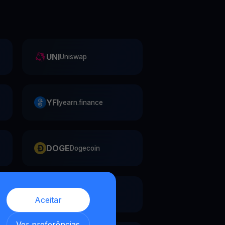
UNI
Uniswap
YFI
yearn.finance
DOGE
Dogecoin
XLM
Stellar
Aceitar
,
Ver preferências