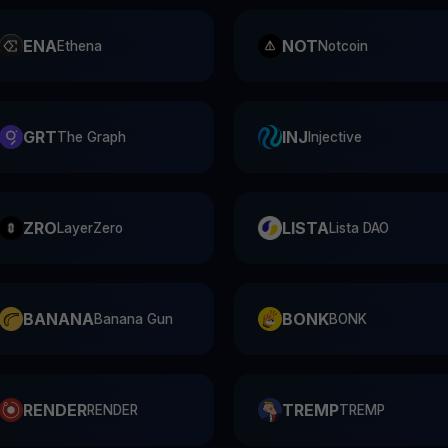
ENA
NOT
Ethena
Notcoin
GRT
INJ
The Graph
Injective
ZRO
LISTA
LayerZero
Lista DAO
BANANA
BONK
Banana Gun
BONK
RENDER
TREMP
RENDER
TREMP