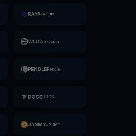
RAY
Raydium
WLD
Worldcoin
PENDLE
Pendle
DOGS
DOGS
JASMY
JASMY