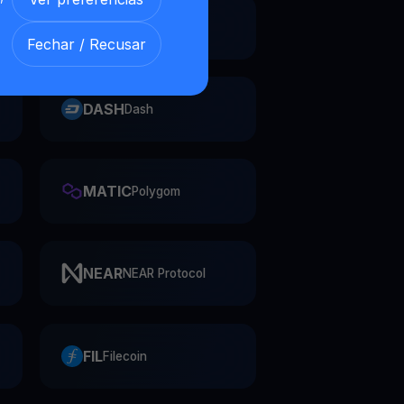
REP
Augur
Fechar / Recusar
DASH
Dash
MATIC
Polygom
NEAR
NEAR Protocol
FIL
Filecoin