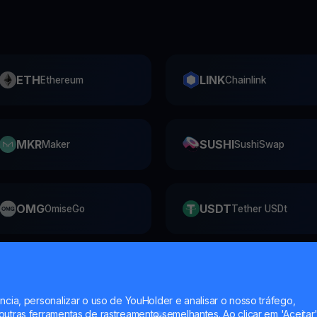
ETH
LINK
Ethereum
Chainlink
MKR
SUSHI
Maker
SushiSwap
OMG
USDT
OmiseGo
Tether USDt
LTC
XRP
Litecoin
XRP
ncia, personalizar o uso de YouHolder e analisar o nosso tráfego,
utras ferramentas de rastreamento semelhantes. Ao clicar em 'Aceitar'