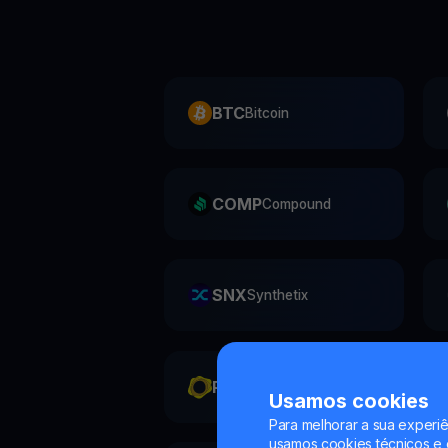
BTC
Bitcoin
COMP
Compound
SNX
Synthetix
PAXG
Paxos Gold
Usamos cookies
Para melhorar a sua experiê
usamos cookies técnicos e o