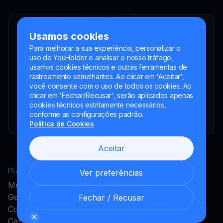
YouHodler SA
Usamos cookies
Intermediário financeiro registrado
Para melhorar a sua experiência, personalizar o
YouHodler Italy S.R.L.
uso de YouHolder e analisar o nosso tráfego,
Registered as a VASP with the OAM
usamos cookies técnicos e outras ferramentas de
rastreamento semelhantes. Ao clicar em 'Aceitar',
YouHodler SA
você consente com o uso de todos os cookies. Ao
Registrada como VASP no Banco de España
clicar em 'Fechar/Recusar', serão aplicados apenas
cookies técnicos estritamente necessários,
YouHodler SA Sucursal na Argentina.
conforme as configurações padrão.
Registrada como VASP junto à CNV.
Política de Cookies
Aceitar
PLATAFORMA
EMPRESA
Ver preferências
MultiHODL
Acerca do YouHodler
Get Cash
Programa de Afiliados
Fechar / Recusar
Conversão
Programa de Embaixador
Cartão Cripto
Carreiras