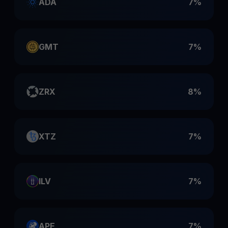
ADA
7%
GMT
7%
ZRX
8%
XTZ
7%
ILV
7%
APE
7%