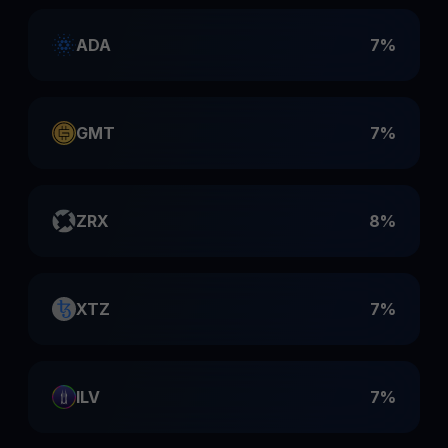
ADA
7%
GMT
7%
ZRX
8%
XTZ
7%
ILV
7%