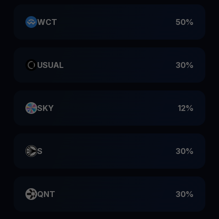
WCT
50%
USUAL
30%
SKY
12%
S
30%
QNT
30%