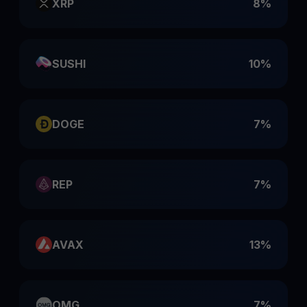
XRP
8%
SUSHI
10%
DOGE
7%
REP
7%
AVAX
13%
OMG
7%