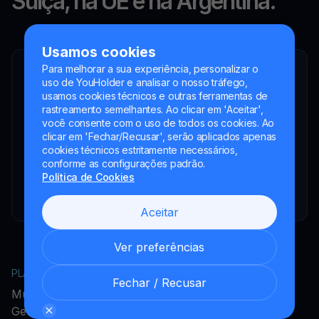
Suíça, na UE e na Argentina.
Usamos cookies
Para melhorar a sua experiência, personalizar o
YouHodler SA
uso de YouHolder e analisar o nosso tráfego,
Intermediário financeiro registrado
usamos cookies técnicos e outras ferramentas de
rastreamento semelhantes. Ao clicar em 'Aceitar',
YouHodler Italy S.R.L.
você consente com o uso de todos os cookies. Ao
Registered as a VASP with the OAM
clicar em 'Fechar/Recusar', serão aplicados apenas
YouHodler SA
cookies técnicos estritamente necessários,
Registrada como VASP no Banco de España
conforme as configurações padrão.
Política de Cookies
YouHodler SA Sucursal na Argentina.
Registrada como VASP junto à CNV.
Aceitar
Ver preferências
PLATAFORMA
EMPRESA
Fechar / Recusar
MultiHODL
Acerca do YouHodler
Get Cash
Programa de Afiliados