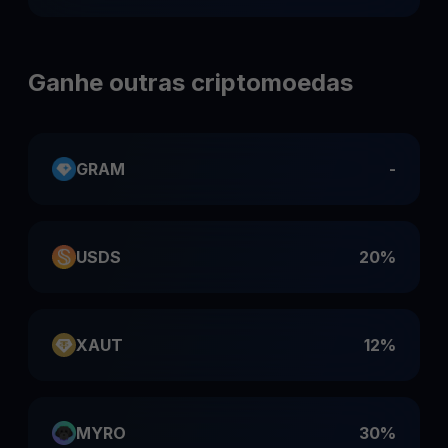
Ganhe outras criptomoedas
GRAM
-
USDS
20%
XAUT
12%
MYRO
30%