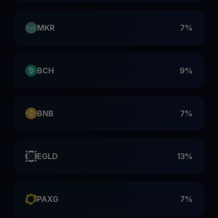
MKR
7%
BCH
9%
BNB
7%
EGLD
13%
PAXG
7%