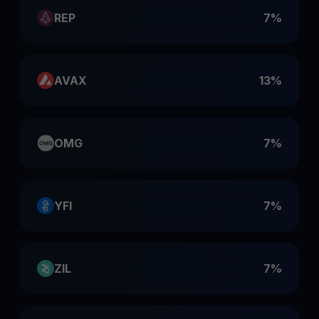
REP
7%
AVAX
13%
OMG
7%
YFI
7%
ZIL
7%