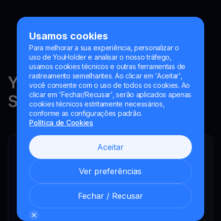
Usamos cookies
Para melhorar a sua experiência, personalizar o
uso de YouHolder e analisar o nosso tráfego,
usamos cookies técnicos e outras ferramentas de
rastreamento semelhantes. Ao clicar em 'Aceitar',
YouHodler está regulado na
você consente com o uso de todos os cookies. Ao
clicar em 'Fechar/Recusar', serão aplicados apenas
Suíça, na UE e na Argentina.
cookies técnicos estritamente necessários,
conforme as configurações padrão.
Política de Cookies
Aceitar
YouHodler SA
Intermediário financeiro registrado
Ver preferências
YouHodler Italy S.R.L.
Registered as a VASP with the OAM
Fechar / Recusar
YouHodler SA
Registrada como VASP no Banco de España