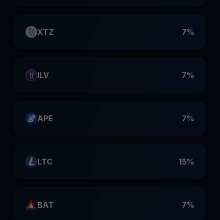
XTZ
7%
ILV
7%
APE
7%
LTC
15%
BAT
7%