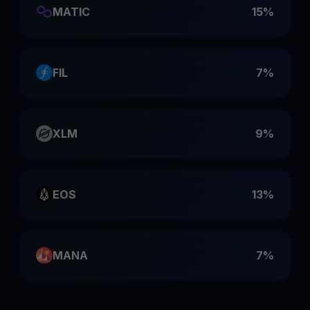
MATIC
15%
FIL
7%
XLM
9%
EOS
13%
MANA
7%