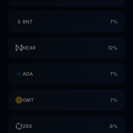
BNT
7%
NEAR
12%
ADA
7%
GMT
7%
ZRX
8%