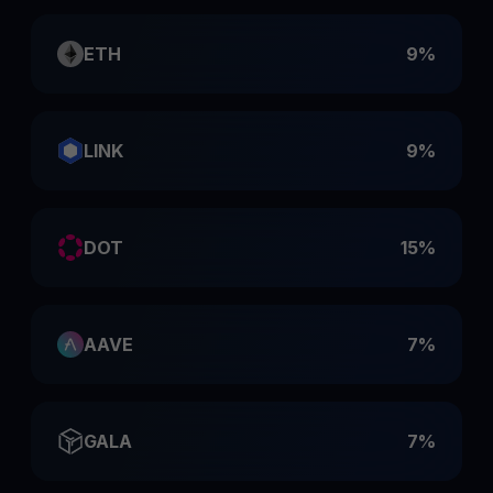
ETH
9%
LINK
9%
DOT
15%
AAVE
7%
GALA
7%