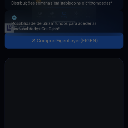
Distribuições semanais em stablecoins e criptomoedas*
Possibilidade de utilizar fundos para aceder às
EIGEN
EigenLayer
funcionalidades Get Cash*
Comprar
EigenLayer
(
EIGEN
)