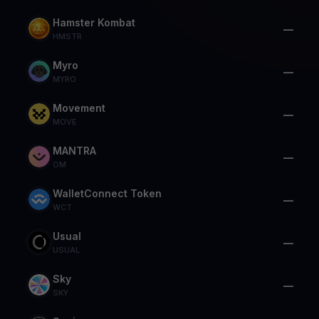
Hamster Kombat
—
HMSTR
Myro
—
MYRO
Movement
—
MOVE
MANTRA
—
OM
WalletConnect Token
—
WCT
Usual
—
USUAL
Sky
—
SKY