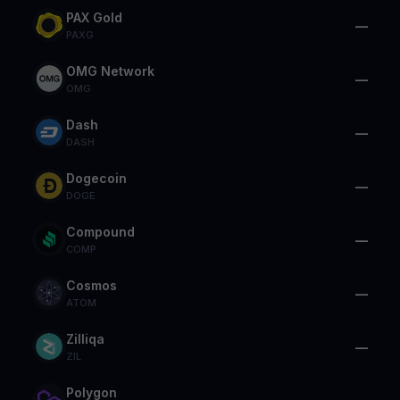
PAX Gold
—
PAXG
OMG Network
—
OMG
Dash
—
DASH
Dogecoin
—
DOGE
Compound
—
COMP
Cosmos
—
ATOM
Zilliqa
—
ZIL
Polygon