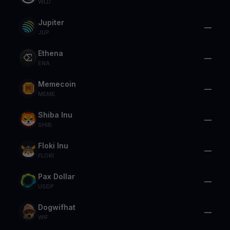
WLD
Jupiter
—
JUP
Ethena
—
ENA
Memecoin
—
MEME
Shiba Inu
—
SHIB
Floki Inu
—
FLOKI
Pax Dollar
—
USDP
Dogwifhat
—
WIF