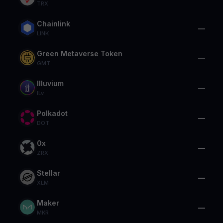
TRX
Chainlink
—
LINK
Green Metaverse Token
—
GMT
Illuvium
—
ILv
Polkadot
—
DOT
0x
—
ZRX
Stellar
—
XLM
Maker
—
MKR