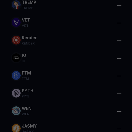
TREMP
—
TREMP
VET
—
VET
Render
—
RENDER
IO
—
IO
FTM
—
FTM
PYTH
—
PYTH
WEN
—
WEN
JASMY
—
JASMY