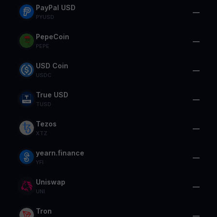
PayPal USD
—
PYUSD
PepeCoin
—
PEPE
USD Coin
—
USDC
True USD
—
TUSD
Tezos
—
XTZ
yearn.finance
—
YFI
Uniswap
—
UNI
Tron
—