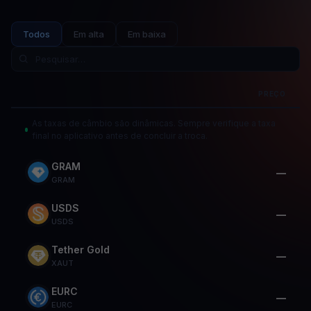
Todos
Em alta
Em baixa
PREÇO
As taxas de câmbio são dinâmicas. Sempre verifique a taxa
final no aplicativo antes de concluir a troca.
GRAM
—
GRAM
USDS
—
USDS
Tether Gold
—
XAUT
EURC
—
EURC