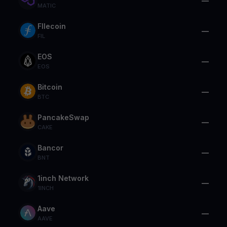
—
MATIC
FIlecoin
—
FIL
EOS
—
EOS
Bitcoin
—
BTC
PancakeSwap
—
CAKE
Bancor
—
BNT
1inch Network
—
1INCH
Aave
—
AAVE