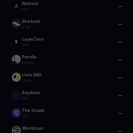
Notcoin
—
NOT
Starknet
—
STRK
LayerZero
—
ZRO
Pendle
—
PENDLE
Lista DAO
—
LISTA
Raydium
—
RAY
The Graph
—
GRT
Worldcoin
—