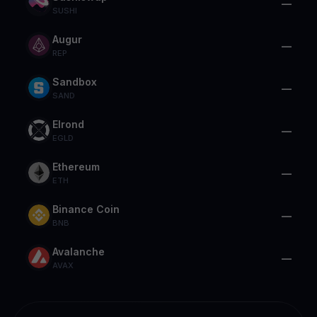
—
SUSHI
Augur
—
REP
Sandbox
—
SAND
Elrond
—
EGLD
Ethereum
—
ETH
Binance Coin
—
BNB
Avalanche
—
AVAX