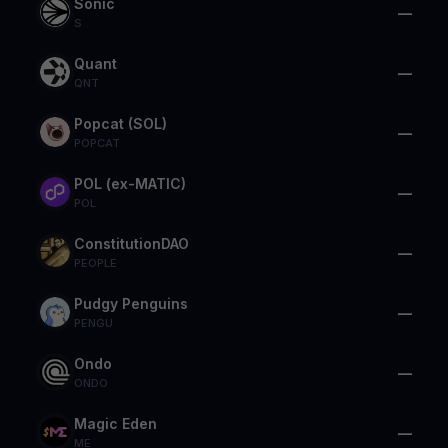
Sonic
—
S
Quant
—
QNT
Popcat (SOL)
—
POPCAT
POL (ex-MATIC)
—
POL
ConstitutionDAO
—
PEOPLE
Pudgy Penguins
—
PENGU
Ondo
—
ONDO
Magic Eden
—
ME