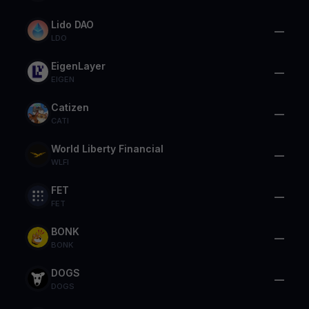
Lido DAO
—
LDO
EigenLayer
—
EIGEN
Catizen
—
CATI
World Liberty Financial
—
WLFI
FET
—
FET
BONK
—
BONK
DOGS
—
DOGS