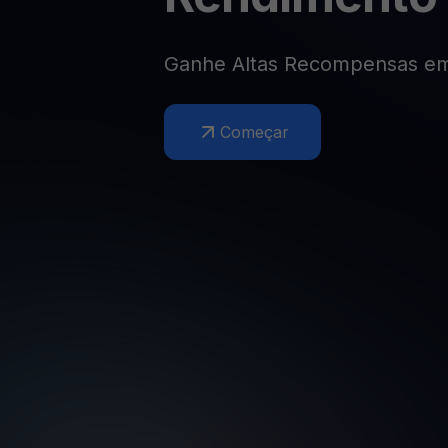
Web3 wallet
Sua riqueza Web3, gerida num só lugar
Ganhe Altas Recompensas e
Começar