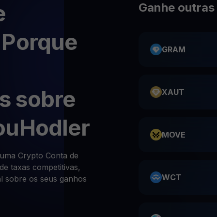
e
Ganhe outras
 Porque
GRAM
s sobre
XAUT
ouHodler
MOVE
uma Crypto Conta de
de taxas competitivas,
WCT
al sobre os seus ganhos