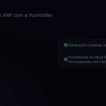
Youhodler App
m XRP com a YouHodler
Baixar
Baixe o app e gerencie cripto com facilidade
Distribuições semanais e
Possibilidade de utilizar
funcionalidades Get Cas