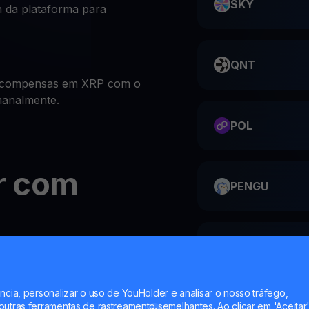
SKY
 da plataforma para
QNT
recompensas em XRP com o
manalmente.
POL
r com
PENGU
ME
ntas de investimento
bre XRP é incrivelmente
ncia, personalizar o uso de YouHolder e analisar o nosso tráfego,
utras ferramentas de rastreamento semelhantes. Ao clicar em 'Aceitar'
HMSTR