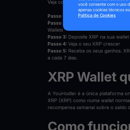
Veja como começar:
você consente com o uso de
apenas cookies técnicos es
Política de Cookies
Passo 1:
Inicie sessão na aplicação o
Passo 2:
Aceite os Termos e Condiç
Wallets
Passo 3:
Deposite XRP na sua wallet
Passo 4:
Veja o seu XRP crescer
Passo 5:
Receba os seus ganhos. XR
a cada 7 dias.
XRP Wallet q
A YouHodler é a única plataforma on
XRP (XRP) como numa wallet norma
recompensa semanal sobre o saldo d
Como funcio