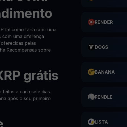
ndimento
RENDER
P tal como faria com uma
as com uma diferença
 oferecidas pelas
DOGS
s-lhe Recompensas sobre
RP grátis
BANANA
eitos a cada sete dias.
PENDLE
na após o seu primeiro
e
LISTA