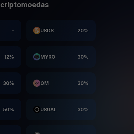
 criptomoedas
-
USDS
20%
12%
MYRO
30%
30%
OM
30%
50%
USUAL
30%