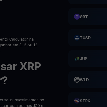
GRT
TUSD
ento Calculator na
ganhar em 3, 6 ou 12
.
JUP
sar XRP
r?
WLD
os seus investimentos ao
STRK
meçar com apenas $10 e