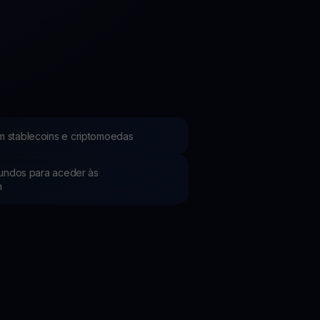
Promoções
Explore os concursos e promoções mais recentes
m stablecoins e criptomoedas
 fundos para aceder às
h