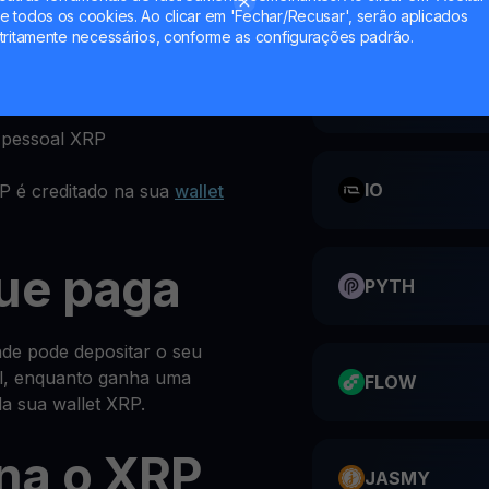
 todos os cookies. Ao clicar em 'Fechar/Recusar', serão aplicados
tritamente necessários, conforme as configurações padrão.
u no site da YouHodler
ões no topo da secção
CATI
 pessoal XRP
IO
P é creditado na sua
wallet
ue paga
PYTH
de pode depositar o seu
l, enquanto ganha uma
FLOW
a sua wallet XRP.
na o XRP
JASMY