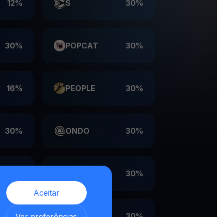
12%
S
30%
30%
POPCAT
30%
16%
PEOPLE
30%
30%
ONDO
30%
30%
LDO
30%
Aceitar
,
30%
EIGEN
30%
Ver preferências