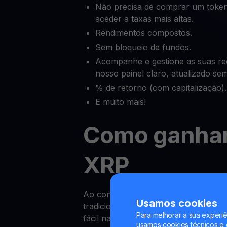
Não precisa de comprar um token
aceder a taxas mais altas.
Rendimentos compostos.
Sem bloqueio de fundos.
Acompanhe e gestione as suas 
nosso painel claro, atualizado se
% de retorno (com capitalização).
E muito mais!
Como ganha
XRP
Ao contrário dos rendimentos das co
Usamos cookies
tradicionais, ganhar Recompensas so
Para melhorar a sua experiê
fácil na YouHodler.
usamos cookies técnicos e o