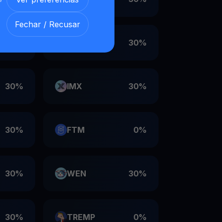
Fechar / Recusar
30%
VET
30%
30%
IMX
30%
30%
FTM
0%
30%
WEN
30%
30%
TREMP
0%