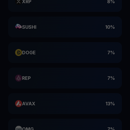
XRP
8%
SUSHI
10%
DOGE
7%
REP
7%
AVAX
13%
OMG
7%