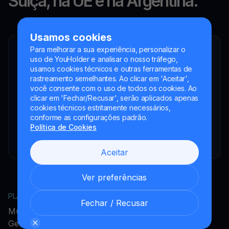
Suíça, na UE e na Argentina.
Usamos cookies
Para melhorar a sua experiência, personalizar o
YouHodler SA
uso de YouHolder e analisar o nosso tráfego,
Intermediário financeiro registrado
usamos cookies técnicos e outras ferramentas de
rastreamento semelhantes. Ao clicar em 'Aceitar',
YouHodler Italy S.R.L.
você consente com o uso de todos os cookies. Ao
Registered as a VASP with the OAM
clicar em 'Fechar/Recusar', serão aplicados apenas
YouHodler SA
cookies técnicos estritamente necessários,
Registrada como VASP no Banco de España
conforme as configurações padrão.
Política de Cookies
YouHodler SA Sucursal na Argentina.
Registrada como VASP junto à CNV.
Aceitar
Ver preferências
PLATAFORMA
EMPRESA
Fechar / Recusar
MultiHODL
Acerca do YouHodler
Get Cash
Programa de Afiliados