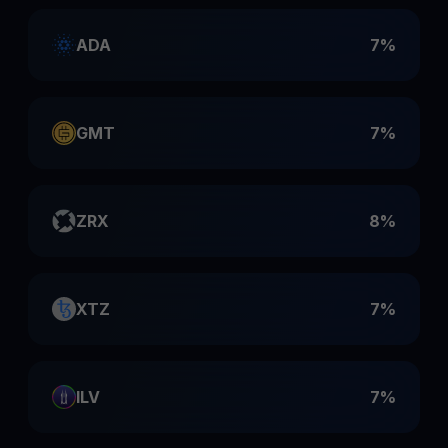
ADA
7%
GMT
7%
ZRX
8%
XTZ
7%
ILV
7%