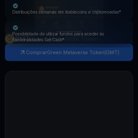
Distribuições semanais em stablecoins e criptomoedas*
Possibilidade de utilizar fundos para aceder às
GMT
Green Metaverse Token
funcionalidades Get Cash*
Comprar
Green Metaverse Token
(
GMT
)