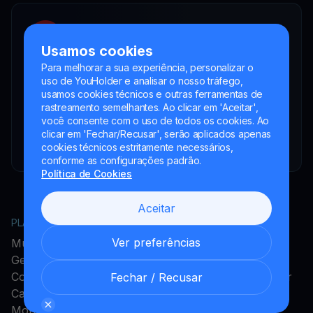
YouHodler SA
Intermediário financeiro registrado
Usamos cookies
YouHodler Italy S.R.L.
Para melhorar a sua experiência, personalizar o
Registered as a VASP with the OAM
uso de YouHolder e analisar o nosso tráfego,
usamos cookies técnicos e outras ferramentas de
YouHodler SA
rastreamento semelhantes. Ao clicar em 'Aceitar',
Registrada como VASP no Banco de España
você consente com o uso de todos os cookies. Ao
YouHodler SA Sucursal na Argentina.
clicar em 'Fechar/Recusar', serão aplicados apenas
Registrada como VASP junto à CNV.
cookies técnicos estritamente necessários,
conforme as configurações padrão.
Política de Cookies
Aceitar
PLATAFORMA
EMPRESA
Ver preferências
MultiHODL
Acerca do YouHodler
Get Cash
Programa de Afiliados
Conversão
Programa de Embaixador
Fechar / Recusar
Cartão Cripto
Carreiras
Montante de rendimento
Imprensa e Mídia