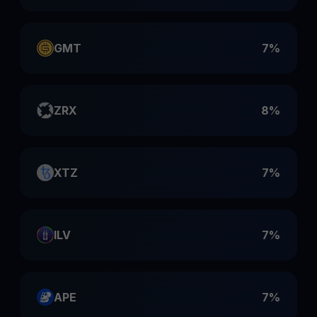
GMT
7%
ZRX
8%
XTZ
7%
ILV
7%
APE
7%