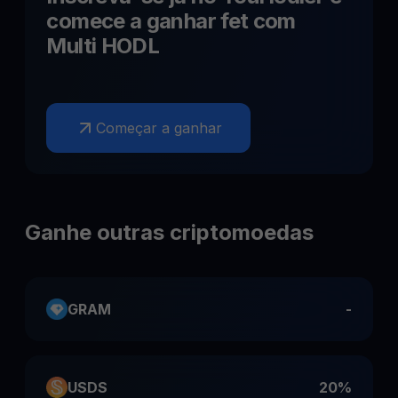
comece a ganhar
fet
com
Multi HODL
Começar a ganhar
Ganhe outras criptomoedas
GRAM
-
USDS
20%