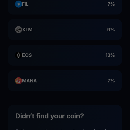
FIL
7%
XLM
9%
EOS
13%
MANA
7%
Didn’t find your coin?