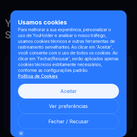
YouHodler está regulado na
Usamos cookies
Para melhorar a sua experiência, personalizar o
Suíça, na UE e na Argentina.
uso de YouHolder e analisar o nosso tráfego,
usamos cookies técnicos e outras ferramentas de
rastreamento semelhantes. Ao clicar em 'Aceitar',
você consente com o uso de todos os cookies. Ao
clicar em 'Fechar/Recusar', serão aplicados apenas
cookies técnicos estritamente necessários,
YouHodler SA
conforme as configurações padrão.
Intermediário financeiro registrado
Política de Cookies
YouHodler Italy S.R.L.
Registered as a VASP with the OAM
Aceitar
YouHodler SA
Registrada como VASP no Banco de España
Ver preferências
YouHodler SA Sucursal na Argentina.
Registrada como VASP junto à CNV.
Fechar / Recusar