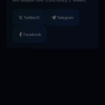
We release new coins every 2 weeks.
Twitter/X
Telegram
Facebook