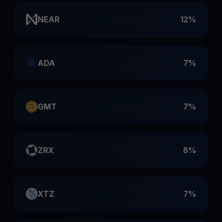
NEAR
12%
ADA
7%
GMT
7%
ZRX
8%
XTZ
7%