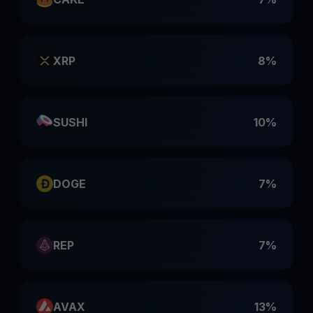
XRP
8%
SUSHI
10%
DOGE
7%
REP
7%
AVAX
13%