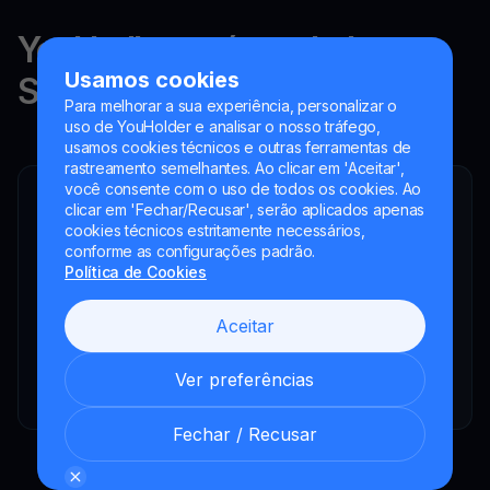
YouHodler está regulado na
Usamos cookies
Suíça, na UE e na Argentina.
Para melhorar a sua experiência, personalizar o
uso de YouHolder e analisar o nosso tráfego,
usamos cookies técnicos e outras ferramentas de
rastreamento semelhantes. Ao clicar em 'Aceitar',
você consente com o uso de todos os cookies. Ao
YouHodler SA
clicar em 'Fechar/Recusar', serão aplicados apenas
Intermediário financeiro registrado
cookies técnicos estritamente necessários,
conforme as configurações padrão.
YouHodler Italy S.R.L.
Política de Cookies
Registered as a VASP with the OAM
YouHodler SA
Aceitar
Registrada como VASP no Banco de España
YouHodler SA Sucursal na Argentina.
Ver preferências
Registrada como VASP junto à CNV.
Fechar / Recusar