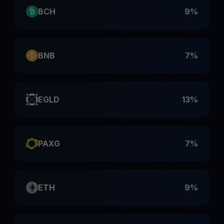
BCH
9%
BNB
7%
EGLD
13%
PAXG
7%
ETH
9%