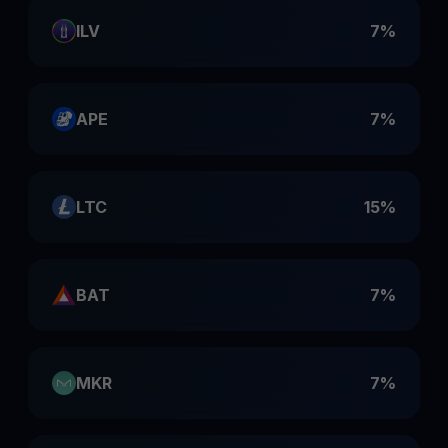
ILV
7%
APE
7%
LTC
15%
BAT
7%
MKR
7%