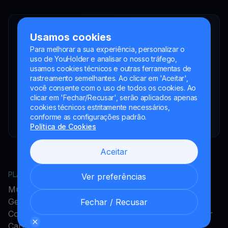
YouHodler SA
Usamos cookies
Intermediário financeiro registrado
Para melhorar a sua experiência, personalizar o
YouHodler Italy S.R.L.
uso de YouHolder e analisar o nosso tráfego,
Registered as a VASP with the OAM
usamos cookies técnicos e outras ferramentas de
rastreamento semelhantes. Ao clicar em 'Aceitar',
YouHodler SA
você consente com o uso de todos os cookies. Ao
Registrada como VASP no Banco de España
clicar em 'Fechar/Recusar', serão aplicados apenas
cookies técnicos estritamente necessários,
YouHodler SA Sucursal na Argentina.
conforme as configurações padrão.
Registrada como VASP junto à CNV.
Política de Cookies
Aceitar
PLATAFORMA
EMPRESA
Ver preferências
MultiHODL
Acerca do YouHodler
Get Cash
Programa de Afiliados
Fechar / Recusar
Conversão
Programa de Embaixador
Cartão Cripto
Carreiras