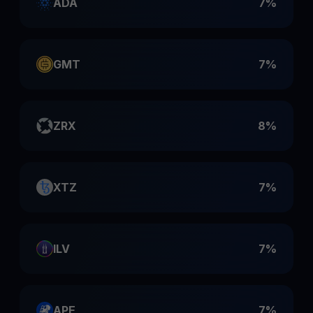
ADA
7%
GMT
7%
ZRX
8%
XTZ
7%
ILV
7%
APE
7%