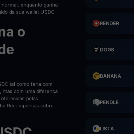
 normal, enquanto ganha
ldo da sua wallet USDC.
RENDER
na o
de
DOGS
BANANA
DC tal como faria com
l, mas com uma diferença
 oferecidas pelas
PENDLE
s-lhe Recompensas sobre
 USDC
LISTA