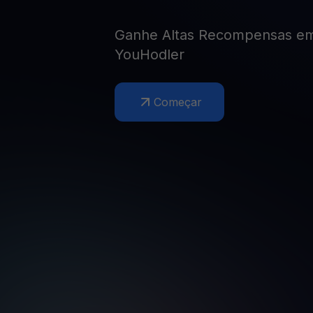
Web3 wallet
Sua riqueza Web3, gerida num só lugar
Ganhe Altas Recompensas e
YouHodler
Começar