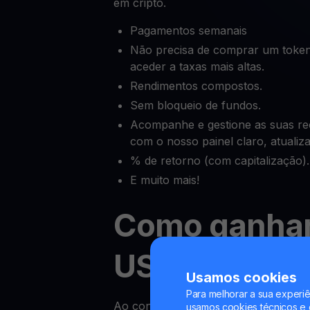
em cripto.
Pagamentos semanais
Não precisa de comprar um token
aceder a taxas mais altas.
Rendimentos compostos.
Sem bloqueio de fundos.
Acompanhe e gestione as suas 
com o nosso painel claro, atuali
% de retorno (com capitalização).
E muito mais!
Como ganha
USDC
Usamos cookies
Para melhorar a sua experiê
Ao contrário dos rendimentos das co
usamos cookies técnicos e o