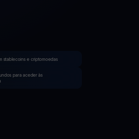
Promoções
Explore os concursos e promoções mais recentes
m stablecoins e criptomoedas
 fundos para aceder às
h