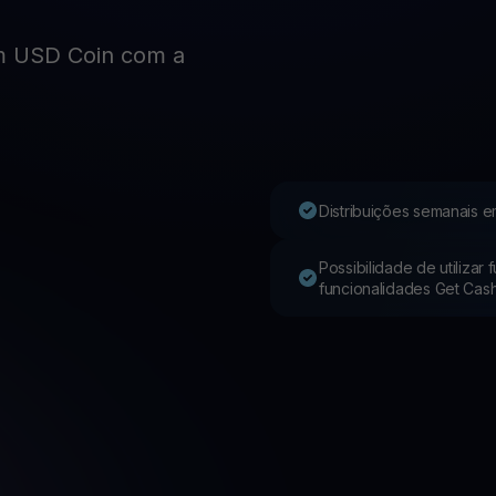
m USD Coin com a
Youhodler App
Baixar
Baixe o app e gerencie cripto com facilidade
Distribuições semanais e
Possibilidade de utilizar
funcionalidades Get Cas