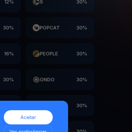
12%
S
30%
30%
POPCAT
30%
16%
PEOPLE
30%
30%
ONDO
30%
30%
LDO
30%
Aceitar
,
30%
EIGEN
30%
Ver preferências