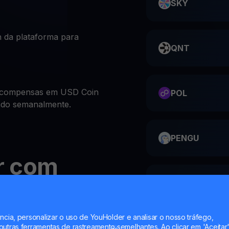
SKY
 da plataforma para
QNT
recompensas em USD Coin
POL
zado semanalmente.
PENGU
r com
ME
ncia, personalizar o uso de YouHolder e analisar o nosso tráfego,
ntas de investimento
utras ferramentas de rastreamento semelhantes. Ao clicar em 'Aceitar'
HMSTR