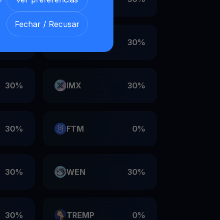
Fechar / Recusar
30%
VET
30%
30%
IMX
30%
30%
FTM
0%
30%
WEN
30%
30%
TREMP
0%