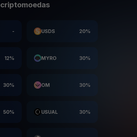
 criptomoedas
-
USDS
20%
12%
MYRO
30%
30%
OM
30%
50%
USUAL
30%