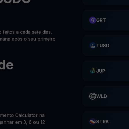
GRT
eitos a cada sete dias.
mana após o seu primeiro
TUSD
de
JUP
WLD
imento Calculator na
STRK
ganhar em 3, 6 ou 12