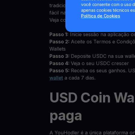
você consente com o uso de
tradicionais, ganhar Recompensas s
apenas cookies técnicos es
fácil na YouHodler.
Política de Cookies
Veja como começar:
Passo 1:
Inicie sessão na aplicação o
Passo 2:
Aceite os Termos e Condiç
Wallets
Passo 3:
Deposite USDC na sua wall
Passo 4:
Veja o seu USDC crescer
Passo 5:
Receba os seus ganhos. US
wallet
a cada 7 dias.
USD Coin Wal
paga
A YouHodler é a única plataforma on