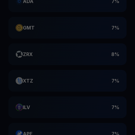
ADA
7%
GMT
7%
ZRX
8%
XTZ
7%
ILV
7%
APE
7%