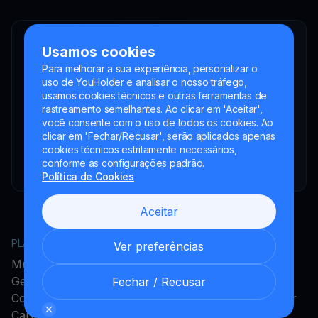
YouHodler SA
Usamos cookies
Intermediário financeiro registrado
Para melhorar a sua experiência, personalizar o
YouHodler Italy S.R.L.
uso de YouHolder e analisar o nosso tráfego,
Registered as a VASP with the OAM
usamos cookies técnicos e outras ferramentas de
rastreamento semelhantes. Ao clicar em 'Aceitar',
YouHodler SA
você consente com o uso de todos os cookies. Ao
Registrada como VASP no Banco de España
clicar em 'Fechar/Recusar', serão aplicados apenas
cookies técnicos estritamente necessários,
YouHodler SA Sucursal na Argentina.
conforme as configurações padrão.
Registrada como VASP junto à CNV.
Política de Cookies
Aceitar
PLATAFORMA
EMPRESA
Ver preferências
MultiHODL
Acerca do YouHodler
Get Cash
Programa de Afiliados
Fechar / Recusar
Conversão
Programa de Embaixador
Cartão Cripto
Carreiras