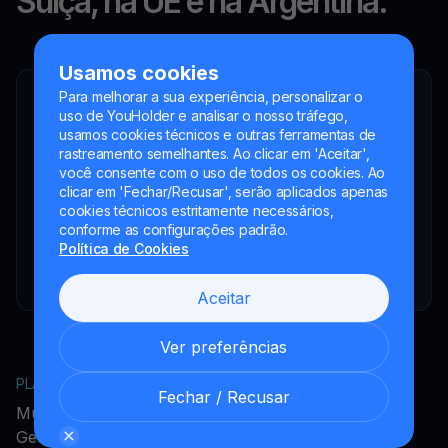
Suíça, na UE e na Argentina.
Usamos cookies
Para melhorar a sua experiência, personalizar o
YouHodler SA
uso de YouHolder e analisar o nosso tráfego,
Intermediário financeiro registrado
usamos cookies técnicos e outras ferramentas de
rastreamento semelhantes. Ao clicar em 'Aceitar',
YouHodler Italy S.R.L.
você consente com o uso de todos os cookies. Ao
Registered as a VASP with the OAM
clicar em 'Fechar/Recusar', serão aplicados apenas
YouHodler SA
cookies técnicos estritamente necessários,
Registrada como VASP no Banco de España
conforme as configurações padrão.
Política de Cookies
YouHodler SA Sucursal na Argentina.
Registrada como VASP junto à CNV.
Aceitar
Ver preferências
PLATAFORMA
EMPRESA
Fechar / Recusar
MultiHODL
Acerca do YouHodler
Get Cash
Programa de Afiliados