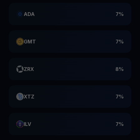
ADA
7%
GMT
7%
ZRX
8%
XTZ
7%
ILV
7%