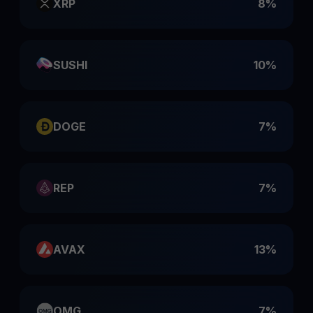
XRP
8%
SUSHI
10%
DOGE
7%
REP
7%
AVAX
13%
OMG
7%