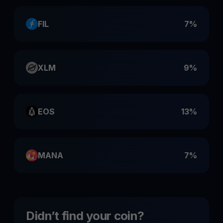
FIL
7%
XLM
9%
EOS
13%
MANA
7%
Didn’t find your coin?