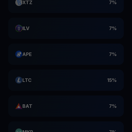
XTZ
7%
ILV
7%
APE
7%
LTC
15%
BAT
7%