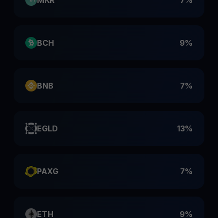
MKR
7%
BCH
9%
BNB
7%
EGLD
13%
PAXG
7%
ETH
9%