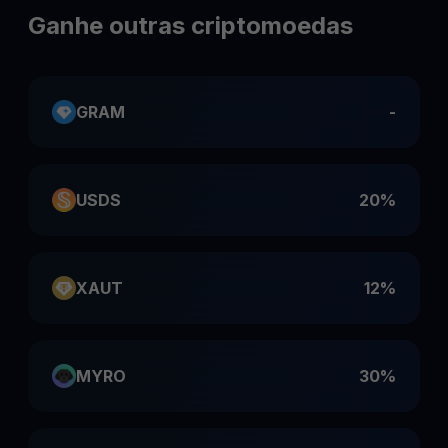
Ganhe outras criptomoedas
GRAM
-
USDS
20%
XAUT
12%
MYRO
30%