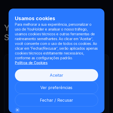
Usamos cookies
Para melhorar a sua experiência, personalizar o
YouHodler está regulado na
uso de YouHolder e analisar o nosso tráfego,
usamos cookies técnicos e outras ferramentas de
Suíça, na UE e na Argentina.
rastreamento semelhantes. Ao clicar em 'Aceitar',
você consente com o uso de todos os cookies. Ao
clicar em 'Fechar/Recusar', serão aplicados apenas
cookies técnicos estritamente necessários,
conforme as configurações padrão.
Política de Cookies
YouHodler SA
Intermediário financeiro registrado
Aceitar
YouHodler Italy S.R.L.
Registered as a VASP with the OAM
Ver preferências
YouHodler SA
Registrada como VASP no Banco de España
Fechar / Recusar
YouHodler SA Sucursal na Argentina.
Registrada como VASP junto à CNV.