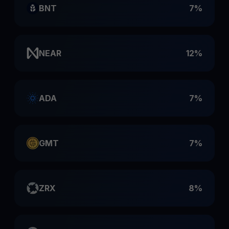
BNT
7%
NEAR
12%
ADA
7%
GMT
7%
ZRX
8%