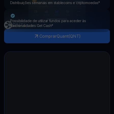
Distribuições semanais em stablecoins e criptomoedas*
Possibilidade de utilizar fundos para aceder às
QNT
Quant
funcionalidades Get Cash*
Comprar
Quant
(
QNT
)