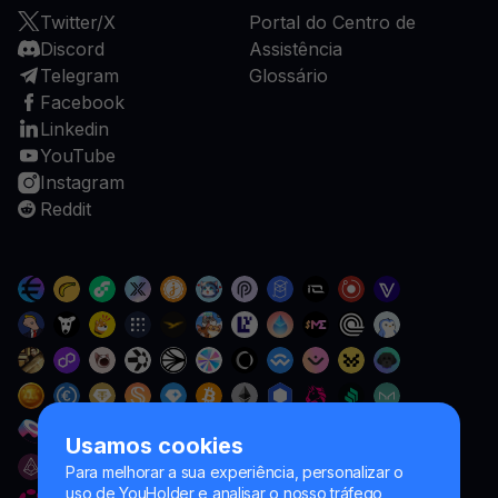
Twitter/X
Portal do Centro de
Discord
Assistência
Telegram
Glossário
Facebook
Linkedin
YouTube
Instagram
Reddit
Usamos cookies
Para melhorar a sua experiência, personalizar o
uso de YouHolder e analisar o nosso tráfego,