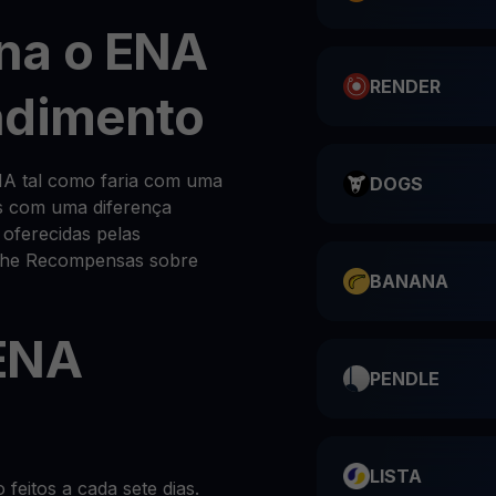
na o ENA
RENDER
ndimento
A tal como faria com uma
DOGS
as com uma diferença
 oferecidas pelas
s-lhe Recompensas sobre
BANANA
ENA
PENDLE
LISTA
eitos a cada sete dias.