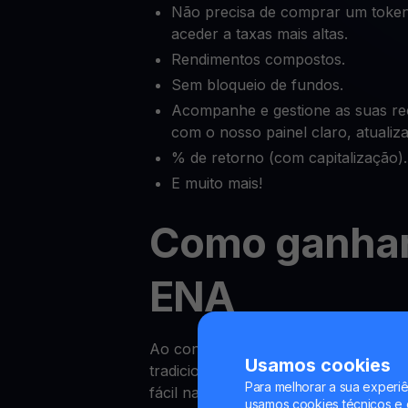
Não precisa de comprar um token
aceder a taxas mais altas.
Rendimentos compostos.
Sem bloqueio de fundos.
Acompanhe e gestione as suas r
com o nosso painel claro, atuali
% de retorno (com capitalização).
E muito mais!
Como ganha
ENA
Ao contrário dos rendimentos das co
Usamos cookies
tradicionais, ganhar Recompensas so
Para melhorar a sua experiê
fácil na YouHodler.
usamos cookies técnicos e o