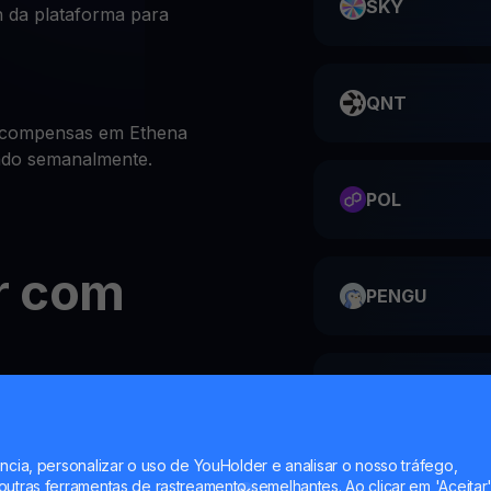
SKY
 da plataforma para
QNT
ecompensas em Ethena
zado semanalmente.
POL
r com
PENGU
ME
ntas de investimento
bre ENA é incrivelmente
ncia, personalizar o uso de YouHolder e analisar o nosso tráfego,
utras ferramentas de rastreamento semelhantes. Ao clicar em 'Aceitar'
HMSTR