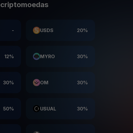
 criptomoedas
-
USDS
20%
12%
MYRO
30%
30%
OM
30%
50%
USUAL
30%