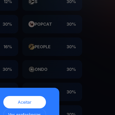
12%
S
30%
30%
POPCAT
30%
16%
PEOPLE
30%
30%
ONDO
30%
30%
LDO
30%
Aceitar
,
30%
EIGEN
30%
Ver preferências