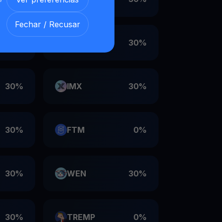
Fechar / Recusar
30%
VET
30%
30%
IMX
30%
30%
FTM
0%
30%
WEN
30%
30%
TREMP
0%