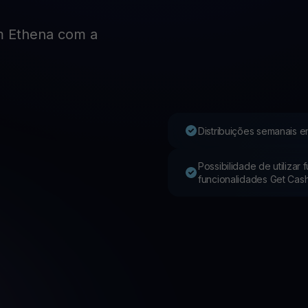
 Ethena com a
Youhodler App
Baixar
Baixe o app e gerencie cripto com facilidade
Distribuições semanais e
Possibilidade de utilizar
funcionalidades Get Cas