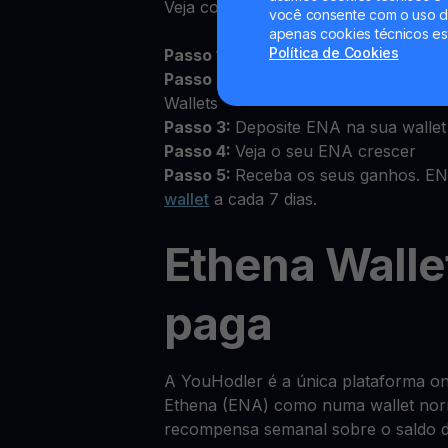
Veja como começar:
você consente com o uso de
apenas cookies técnicos es
Política de Cookies
Passo 1:
Inicie sessão na aplicação o
Passo 2:
Aceite os Termos e Condiç
Wallets
Passo 3:
Deposite ENA na sua walle
Passo 4:
Veja o seu ENA crescer
Passo 5:
Receba os seus ganhos. EN
wallet
a cada 7 dias.
Ethena Walle
paga
A YouHodler é a única plataforma on
Ethena (ENA) como numa wallet nor
recompensa semanal sobre o saldo d