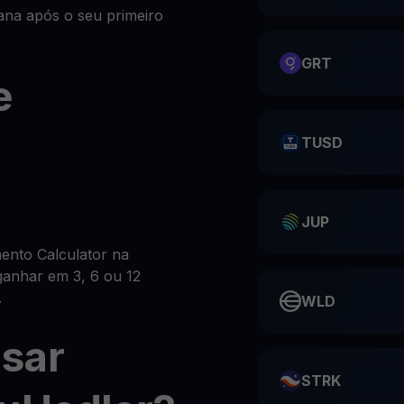
na após o seu primeiro
GRT
e
TUSD
JUP
ento Calculator na
ganhar em 3, 6 ou 12
.
WLD
sar
STRK