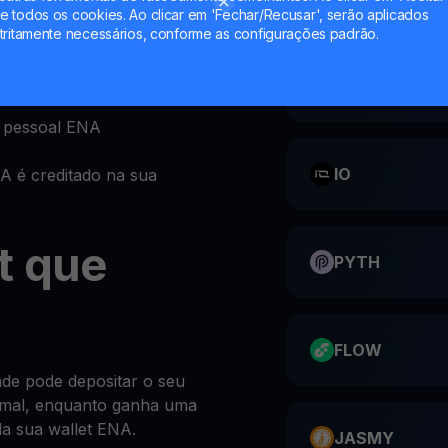
 todos os cookies. Ao clicar em 'Fechar/Recusar', serão aplicados
tritamente necessários, conforme as configurações padrão.
u no site da YouHodler
ões no topo da secção
CATI
t pessoal ENA
IO
A é creditado na sua
t que
PYTH
FLOW
de pode depositar o seu
mal, enquanto ganha uma
a sua wallet ENA.
JASMY