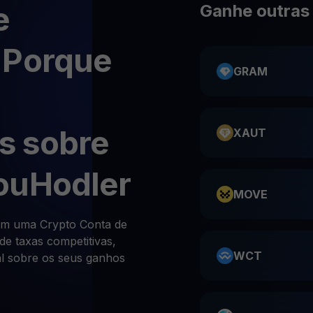
e
Ganhe outras
 Porque
GRAM
s sobre
XAUT
ouHodler
MOVE
om uma Crypto Conta de
de taxas competitivas,
WCT
al sobre os seus ganhos