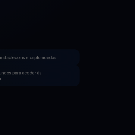
Promoções
Explore os concursos e promoções mais recentes
m stablecoins e criptomoedas
 fundos para aceder às
h