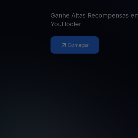
Web3 wallet
Sua riqueza Web3, gerida num só lugar
Ganhe Altas Recompensas em
YouHodler
Começar