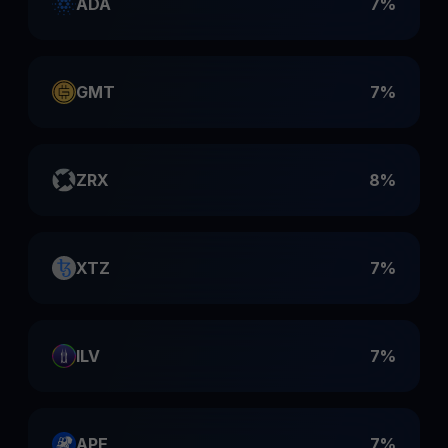
ADA
7%
GMT
7%
ZRX
8%
XTZ
7%
ILV
7%
APE
7%