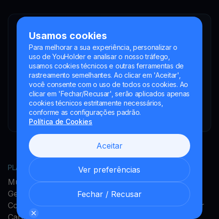
YouHodler SA
Usamos cookies
Intermediário financeiro registrado
Para melhorar a sua experiência, personalizar o
YouHodler Italy S.R.L.
uso de YouHolder e analisar o nosso tráfego,
Registered as a VASP with the OAM
usamos cookies técnicos e outras ferramentas de
rastreamento semelhantes. Ao clicar em 'Aceitar',
YouHodler SA
você consente com o uso de todos os cookies. Ao
Registrada como VASP no Banco de España
clicar em 'Fechar/Recusar', serão aplicados apenas
cookies técnicos estritamente necessários,
YouHodler SA Sucursal na Argentina.
conforme as configurações padrão.
Registrada como VASP junto à CNV.
Política de Cookies
Aceitar
PLATAFORMA
EMPRESA
Ver preferências
MultiHODL
Acerca do YouHodler
Get Cash
Programa de Afiliados
Fechar / Recusar
Conversão
Programa de Embaixador
Cartão Cripto
Carreiras