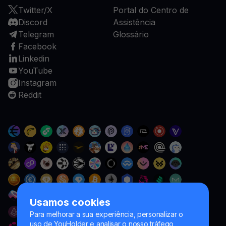
Twitter/X
Portal do Centro de
Discord
Assistência
Telegram
Glossário
Facebook
Linkedin
YouTube
Instagram
Reddit
Usamos cookies
Para melhorar a sua experiência, personalizar o
uso de YouHolder e analisar o nosso tráfego,