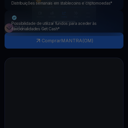
Distribuições semanais em stablecoins e criptomoedas*
Possibilidade de utilizar fundos para aceder às
OM
MANTRA
funcionalidades Get Cash*
Comprar
MANTRA
(
OM
)