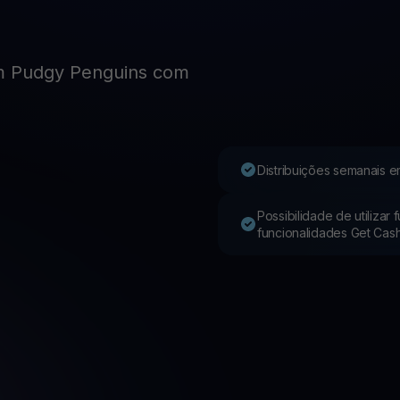
Youhodler App
m Pudgy Penguins com
Baixar
Baixe o app e gerencie cripto com facilidade
Distribuições semanais e
Possibilidade de utilizar
funcionalidades Get Cas