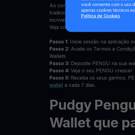
você consente com o uso de
Ao contrário dos rendimentos das co
apenas cookies técnicos es
tradicionais, ganhar Recompensas 
Política de Cookies
incrivelmente fácil na YouHodler.
Veja como começar:
Passo 1:
Inicie sessão na aplicação o
Passo 2:
Aceite os Termos e Condiç
Wallets
Passo 3:
Deposite PENGU na sua wa
Passo 4:
Veja o seu PENGU crescer
Passo 5:
Receba os seus ganhos. PE
wallet
a cada 7 dias.
Pudgy Pengu
Wallet que p