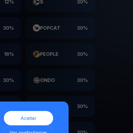
12%
S
30%
30%
POPCAT
30%
16%
PEOPLE
30%
30%
ONDO
30%
30%
LDO
30%
Aceitar
,
30%
EIGEN
30%
Ver preferências