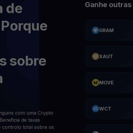
 de
Ganhe outras
 Porque
GRAM
s sobre
XAUT
a
MOVE
WCT
nguins com uma Crypto
eneficie de taxas
 controlo total sobre os