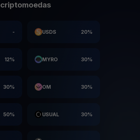
 criptomoedas
-
USDS
20%
12%
MYRO
30%
30%
OM
30%
50%
USUAL
30%