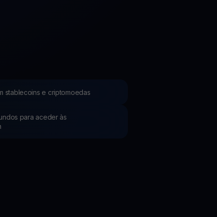
Promoções
Explore os concursos e promoções mais recentes
m stablecoins e criptomoedas
 fundos para aceder às
h