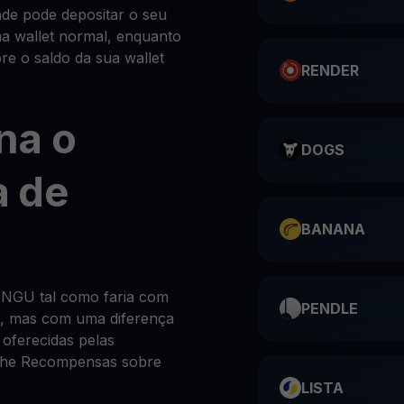
de pode depositar o seu
 wallet normal, enquanto
 o saldo da sua wallet
RENDER
na o
DOGS
 de
BANANA
NGU tal como faria com
PENDLE
l, mas com uma diferença
 oferecidas pelas
s-lhe Recompensas sobre
LISTA