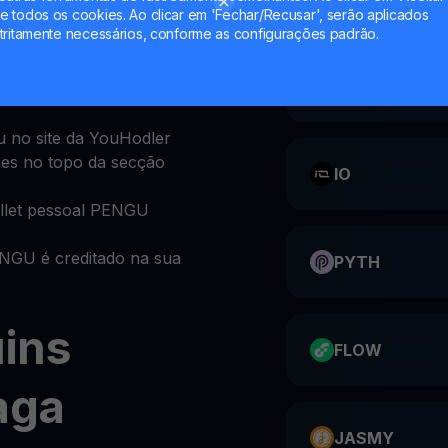
 todos os cookies. Ao clicar em 'Fechar/Recusar', serão aplicados
ntas de investimento
tritamente necessários, conforme as configurações padrão.
sobre PENGU é
CATI
u no site da YouHodler
ões no topo da secção
IO
llet pessoal PENGU
NGU é creditado na sua
PYTH
ins
FLOW
aga
JASMY