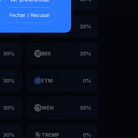
Fechar / Recusar
30%
VET
30%
30%
IMX
30%
30%
FTM
0%
30%
WEN
30%
30%
TREMP
0%