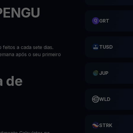
 PENGU
GRT
TUSD
eitos a cada sete dias.
emana após o seu primeiro
JUP
 de
WLD
STRK