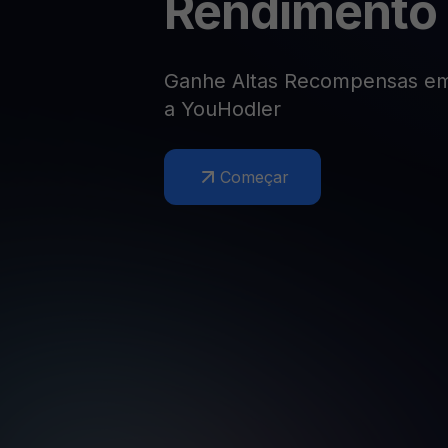
Rendimento
Web3 wallet
Sua riqueza Web3, gerida num só lugar
Ganhe Altas Recompensas e
a YouHodler
Começar