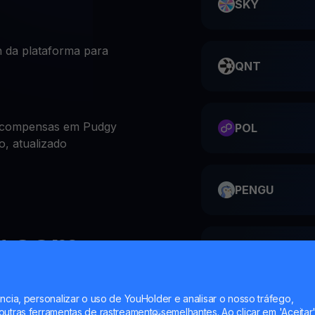
SKY
 da plataforma para
QNT
recompensas em Pudgy
POL
o, atualizado
PENGU
r com
ME
ncia, personalizar o uso de YouHolder e analisar o nosso tráfego,
utras ferramentas de rastreamento semelhantes. Ao clicar em 'Aceitar'
HMSTR