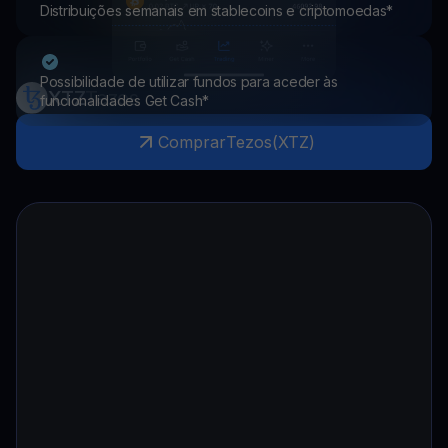
Distribuições semanais em stablecoins e criptomoedas*
Possibilidade de utilizar fundos para aceder às
XTZ
Tezos
funcionalidades Get Cash*
Comprar
Tezos
(
XTZ
)