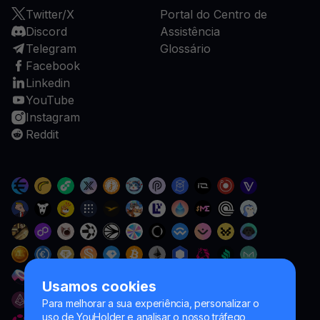
Twitter/X
Portal do Centro de
Discord
Assistência
Telegram
Glossário
Facebook
Linkedin
YouTube
Instagram
Reddit
Usamos cookies
Para melhorar a sua experiência, personalizar o
uso de YouHolder e analisar o nosso tráfego,