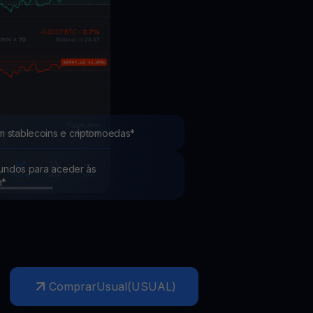
Promoções
Explore os concursos e promoções mais recentes
m stablecoins e criptomoedas*
 fundos para aceder às
h*
Comprar
Usual
(
USUAL
)