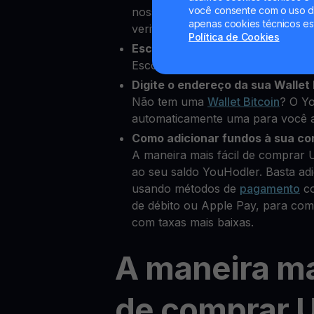
você consente com o uso de
nossa plataforma e adicionar alg
apenas cookies técnicos es
verificar sua identidade
Política de Cookies
Escolha Usual como a cripto qu
Escolha USUAL entre mais de 80 c
Digite o endereço da sua Wallet 
Não tem uma
Wallet Bitcoin
? O Yo
automaticamente uma para você a
Como adicionar fundos à sua co
A maneira mais fácil de comprar 
ao seu saldo YouHodler. Basta ad
usando métodos de
pagamento
co
de débito ou Apple Pay, para co
com taxas mais baixas.
A maneira ma
de comprar 