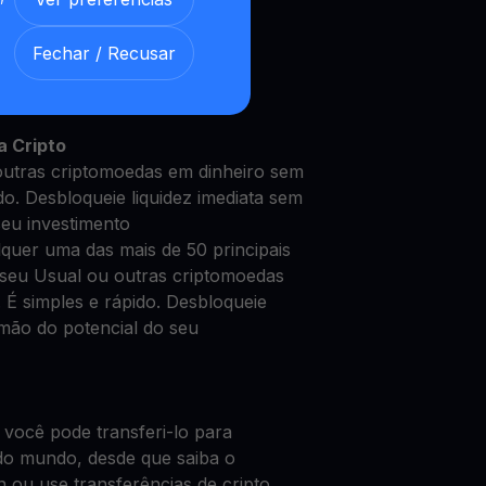
Fechar / Recusar
Usual com nossa
Conta de
 segura
a Cripto
utras criptomoedas em dinheiro sem
do. Desbloqueie liquidez imediata sem
seu investimento
quer uma das mais de 50 principais
seu Usual ou outras criptomoedas
 É simples e rápido. Desbloqueie
 mão do potencial do seu
 você pode transferi-lo para
do mundo, desde que saiba o
n ou use transferências de cripto