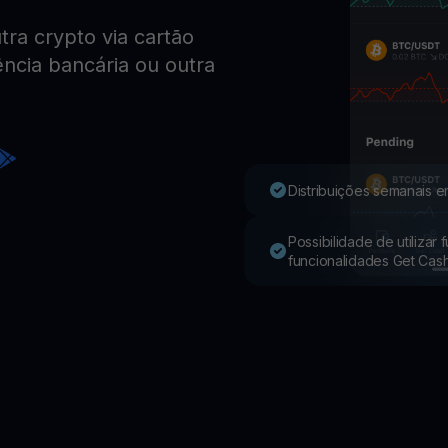
ra crypto via cartão
Youhodler App
ência bancária ou outra
Baixar
Baixe o app e gerencie cripto com facilidade
Distribuições semanais e
Possibilidade de utilizar
funcionalidades Get Cas