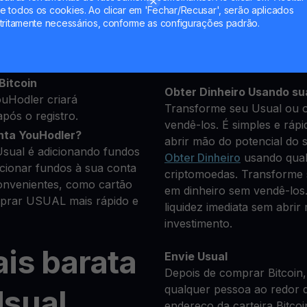
 todos os cookies. Ao clicar em 'Fechar/Recusar', serão aplicados
uns dados pessoais para
tritamente necessários, conforme as configurações padrão.
Mantenha seu USUAL
**Ganhe Mais** com seu 
e você deseja comprar
Rendimento
transparente e
riptomoedas disponíveis.
Bitcoin
Obter Dinheiro Usando su
uHodler criará
Transforme seu Usual ou o
pós o registro.
vendê-los. É simples e rápi
nta YouHodler?
abrir mão do potencial do 
Usual é adicionando fundos
Obter Dinheiro
usando qual
icionar fundos à sua conta
criptomoedas. Transforme 
nvenientes, como cartão
em dinheiro sem vendê-los.
mprar USUAL mais rápido e
liquidez imediata sem abrir
investimento.
is barata
Envie Usual
Depois de comprar Bitcoin,
qualquer pessoa ao redor 
Usual
endereço da carteira Bitcoi