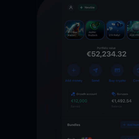
Descarregue
YouHodler
C
Wallet
Desbloqueie o futuro
YouHodler. Negocie, i
património de forma 
app