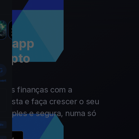
 a app
rypto
 das finanças com a
nvista e faça crescer o seu
simples e segura, numa só