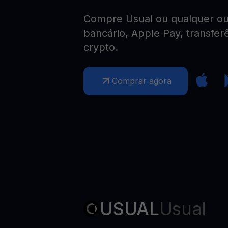
Web3 wallet
Compre Usual ou qualquer out
Sua riqueza Web3, gerida num só lugar
bancário, Apple Pay, transfer
crypto.
Comprar agora
USUAL
Usual