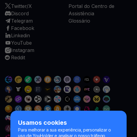
Twitter/X
Portal do Centro de
Discord
Assistência
Telegram
Glossário
Facebook
Linkedin
YouTube
Instagram
Reddit
Usamos cookies
Para melhorar a sua experiência, personalizar o
uso de YouHolder e analisar o nosso tráfego,