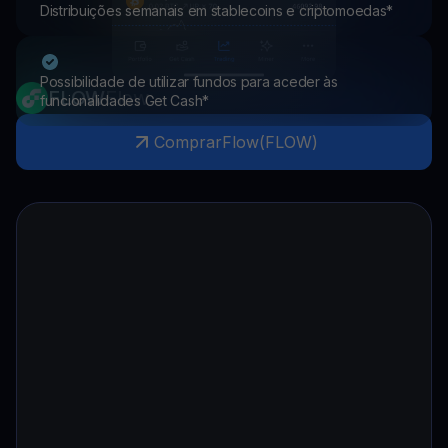
Distribuições semanais em stablecoins e criptomoedas*
Possibilidade de utilizar fundos para aceder às
FLOW
Flow
funcionalidades Get Cash*
Comprar
Flow
(
FLOW
)