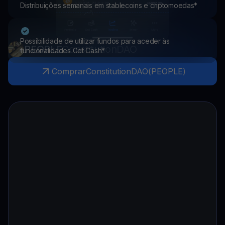
Distribuições semanais em stablecoins e criptomoedas*
Possibilidade de utilizar fundos para aceder às
PEOPLE
ConstitutionDAO
funcionalidades Get Cash*
Comprar
ConstitutionDAO
(
PEOPLE
)