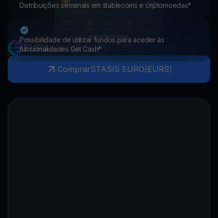
Distribuições semanais em stablecoins e criptomoedas*
Possibilidade de utilizar fundos para aceder às
EURS
STASIS EURO
funcionalidades Get Cash*
Comprar
STASIS EURO
(
EURS
)