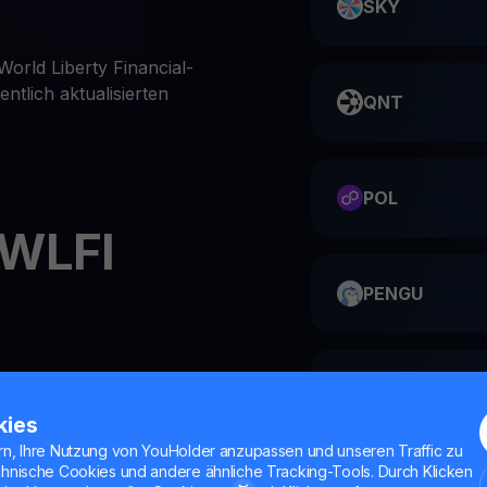
SKY
World Liberty Financial-
ntlich aktualisierten
QNT
POL
 WLFI
PENGU
eller Anlagekonten ist das
ME
i YouHodler unglaublich
kies
rn, Ihre Nutzung von YouHolder anzupassen und unseren Traffic zu
chnische Cookies und andere ähnliche Tracking-Tools. Durch Klicken
HMSTR