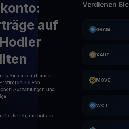
konto:
Verdienen Si
träge auf
GRAM
Hodler
llten
XAUT
erty Financial mit einem
MOVE
rofitieren Sie von
lichen Auszahlungen und
äge.
WCT
 erforderlich, um höhere