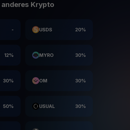
e anderes Krypto
-
USDS
20%
12%
MYRO
30%
30%
OM
30%
50%
USUAL
30%