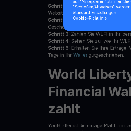
auf "Akzeptieren" stimmen Sie 
Schritt 1:
Melden Sie sich in der You
"Schließen/Abweisen" werden 
Website an
Standard-Einstellungen.
Cookie-Richtlinie
Schritt 2:
Akzeptieren Sie die Allgem
Geschäftsbedingungen oben im Walle
Schritt 3:
Zahlen Sie WLFI in Ihr per
Schritt 4:
Sehen Sie zu, wie Ihr WLF
Schritt 5:
Erhalten Sie Ihre Erträge! 
Tage in Ihr
Wallet
gutgeschrieben.
World Libert
Financial Wal
zahlt
YouHodler ist die einzige Plattform, a