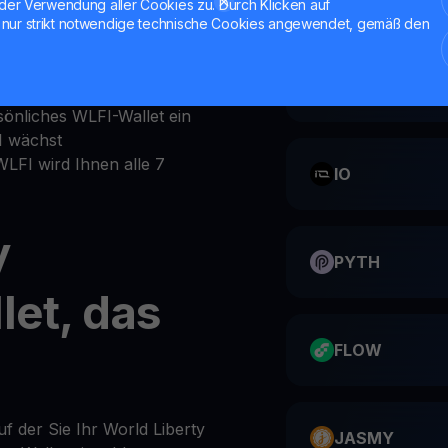
der Verwendung aller Cookies zu. Durch Klicken auf
Hodler-App oder auf der
nur strikt notwendige technische Cookies angewendet, gemäß den
einen
CATI
ts-Bereich
sönliches WLFI-Wallet ein
I wächst
WLFI wird Ihnen alle 7
IO
y
PYTH
let, das
FLOW
uf der Sie Ihr World Liberty
JASMY