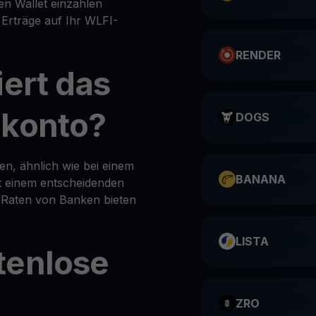
en Wallet einzahlen
 Erträge auf Ihr WLFI-
RENDER
iert das
ekonto?
DOGS
en, ähnlich wie bei einem
BANANA
it einem entscheidenden
l Raten von Banken bieten
LISTA
tenlose
ZRO