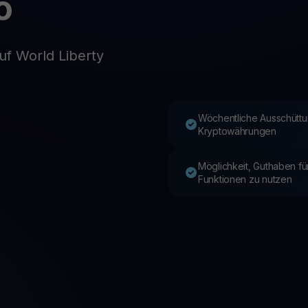
o
Youhodler App
uf World Liberty
Herunterladen
App herunterladen und Krypto einfach verwalten
Wöchentliche Ausschüttu
Kryptowährungen
Möglichkeit, Guthaben f
Funktionen zu nutzen