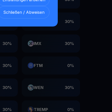
Schließen / Abweisen
30%
VET
30%
30%
IMX
30%
30%
FTM
0%
30%
WEN
30%
30%
TREMP
0%