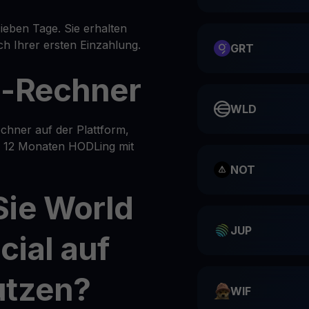
ieben Tage. Sie erhalten
h Ihrer ersten Einzahlung.
GRT
e-Rechner
WLD
chner auf der Plattform,
er 12 Monaten HODLing mit
NOT
Sie World
JUP
cial auf
utzen?
WIF