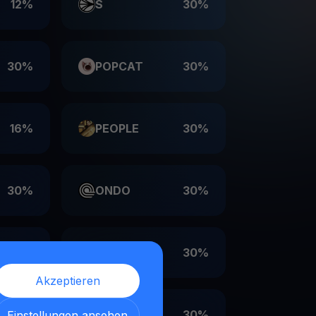
12%
S
30%
30%
POPCAT
30%
16%
PEOPLE
30%
30%
ONDO
30%
30%
LDO
30%
Akzeptieren
30%
EIGEN
30%
Einstellungen ansehen