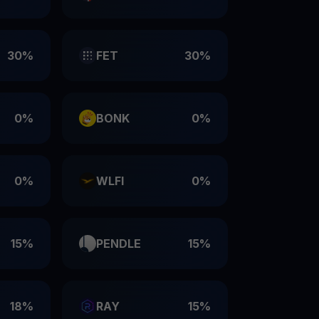
30%
FET
30%
0%
BONK
0%
0%
WLFI
0%
15%
PENDLE
15%
18%
RAY
15%