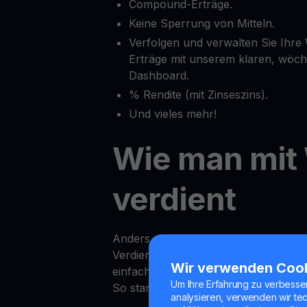
Compound-Erträge.
Keine Sperrung von Mitteln.
Verfolgen und verwalten Sie Ihre 
Erträge mit unserem klaren, wöche
Dashboard.
% Rendite (mit Zinseszins).
Und vieles mehr!
Wie man mit
verdient
Anders als bei den Renditen tradition
Verdienen von Erträgen auf WLFI be
Wir verwenden Coo
einfach.
Um Ihre Erfahrung zu verbesse
So starten Sie:
analysieren, verwenden wir te