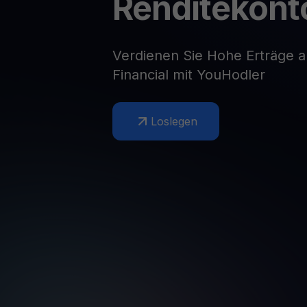
Renditekont
Web3 wallet
Ihr Web3-Vermögen an einem Ort verwalten
Verdienen Sie Hohe Erträge a
Financial mit YouHodler
Loslegen