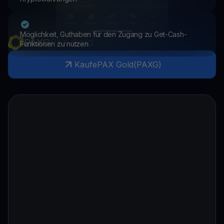
Möglichkeit, Guthaben für den Zugang zu Get-Cash-
PAXG
PAX Gold
Funktionen zu nutzen
Kaufe
PAX Gold
(
PAXG
)