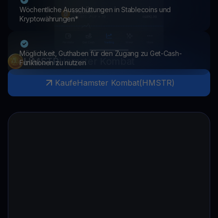
Wöchentliche Ausschüttungen in Stablecoins und
Kryptowährungen*
Möglichkeit, Guthaben für den Zugang zu Get-Cash-
HMSTR
Hamster Kombat
Funktionen zu nutzen
Kaufe
Hamster Kombat
(
HMSTR
)