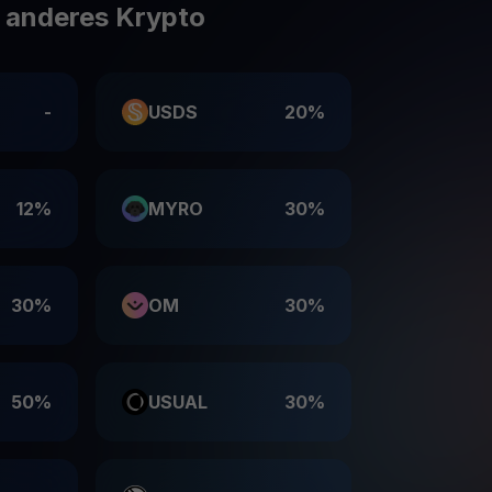
e anderes Krypto
-
USDS
20%
12%
MYRO
30%
30%
OM
30%
50%
USUAL
30%