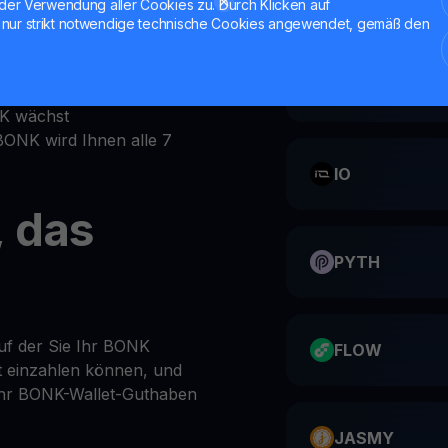
der Verwendung aller Cookies zu. Durch Klicken auf
nur strikt notwendige technische Cookies angewendet, gemäß den
einen
ts-Bereich
CATI
rsönliches BONK-Wallet ein
NK wächst
 BONK wird Ihnen alle 7
IO
 das
PYTH
auf der Sie Ihr BONK
FLOW
t einzahlen können, und
 Ihr BONK-Wallet-Guthaben
JASMY