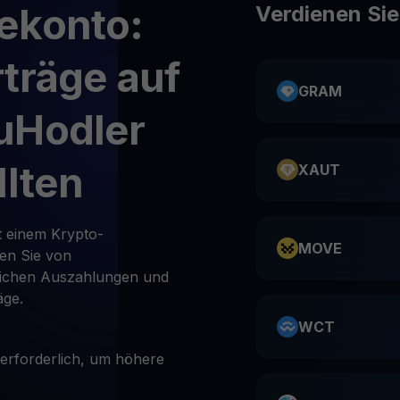
ekonto:
Verdienen Si
träge auf
GRAM
uHodler
llten
XAUT
t einem Krypto-
MOVE
ren Sie von
lichen Auszahlungen und
äge.
WCT
 erforderlich, um höhere