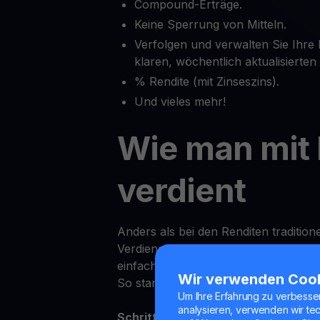
Compound-Erträge.
Keine Sperrung von Mitteln.
Verfolgen und verwalten Sie Ihr
klaren, wöchentlich aktualisierte
% Rendite (mit Zinseszins).
Und vieles mehr!
Wie man mit
verdient
Anders als bei den Renditen tradition
Verdienen von Erträgen auf BONK be
einfach.
Wir verwenden Coo
So starten Sie:
Um Ihre Erfahrung zu verbesse
analysieren, verwenden wir te
Schritt 1:
Melden Sie sich in der You