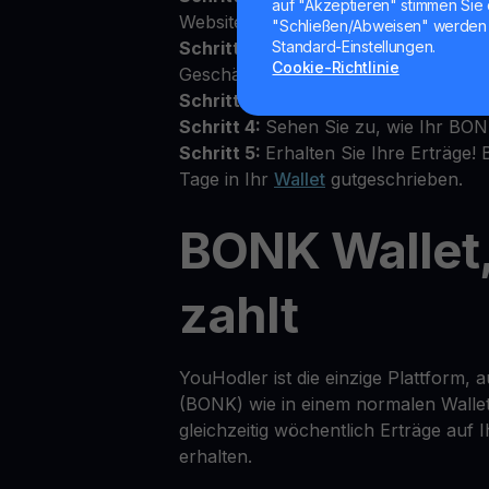
auf "Akzeptieren" stimmen Sie 
Website an
"Schließen/Abweisen" werden 
Schritt 2:
Akzeptieren Sie die Allgem
Standard-Einstellungen.
Cookie-Richtlinie
Geschäftsbedingungen oben im Walle
Schritt 3:
Zahlen Sie BONK in Ihr pe
Schritt 4:
Sehen Sie zu, wie Ihr BO
Schritt 5:
Erhalten Sie Ihre Erträge!
Tage in Ihr
Wallet
gutgeschrieben.
BONK Wallet,
zahlt
YouHodler ist die einzige Plattform, 
(BONK) wie in einem normalen Walle
gleichzeitig wöchentlich Erträge auf
erhalten.