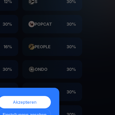
12%
S
30%
30%
POPCAT
30%
16%
PEOPLE
30%
30%
ONDO
30%
30%
LDO
30%
Akzeptieren
30%
EIGEN
30%
Einstellungen ansehen