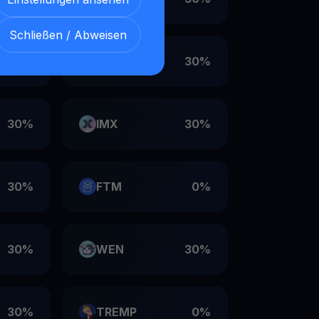
Schließen / Abweisen
30%
VET
30%
30%
IMX
30%
30%
FTM
0%
30%
WEN
30%
30%
TREMP
0%