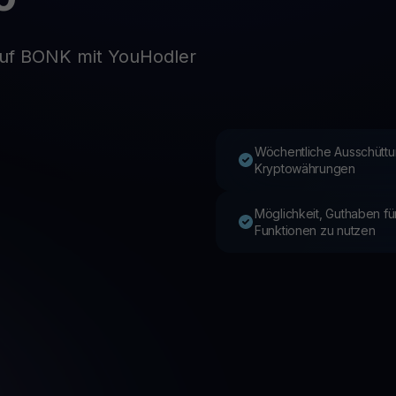
auf BONK mit YouHodler
Youhodler App
Herunterladen
App herunterladen und Krypto einfach verwalten
Wöchentliche Ausschüttu
Kryptowährungen
Möglichkeit, Guthaben f
Funktionen zu nutzen