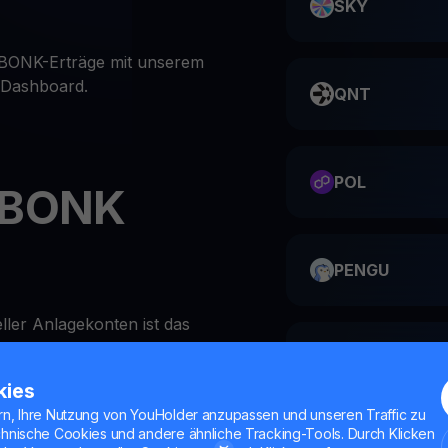
SKY
e BONK-Erträge mit unserem
n Dashboard.
QNT
POL
 BONK
PENGU
eller Anlagekonten ist das
i YouHodler unglaublich
ME
kies
rn, Ihre Nutzung von YouHolder anzupassen und unseren Traffic zu
chnische Cookies und andere ähnliche Tracking-Tools. Durch Klicken
Hodler-App oder auf der
HMSTR