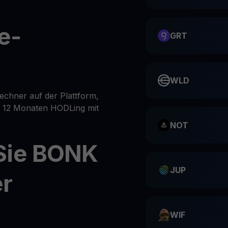
e-
GRT
WLD
chner auf der Plattform,
er 12 Monaten HODLing mit
NOT
Sie BONK
JUP
er
WIF