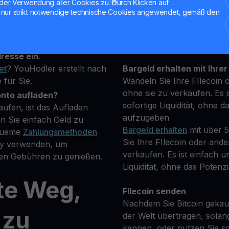
der Verwendung aller Cookies zu. Durch Klicken auf
nur strikt notwendige technische Cookies angewendet, gemäß den
towährung, die Sie kaufen
Halten Sie Ihre FIL
**Verdienen Sie Mehr** mi
ügbaren Kryptowährungen.
transparenten und sicher
resse ein.
et
? YouHodler erstellt nach
Bargeld erhalten mit Ihrer
 für Sie.
Wandeln Sie Ihre FIlecoin 
ohne sie zu verkaufen. Es i
onto aufladen?
sofortige Liquidität, ohne d
aufen, ist das Aufladen
aufzugeben
n Sie einfach Geld zu
Bargeld erhalten
mit über 
equeme
Zahlungsmethoden
Sie Ihre FIlecoin oder and
Pay verwenden, um
verkaufen. Es ist einfach un
eren Gebühren zu genießen.
Liquidität, ohne das Potenzi
te Weg,
FIlecoin senden
Nachdem Sie Bitcoin gekauf
 zu
der Welt übertragen, solan
kennen, oder nutzen Sie so