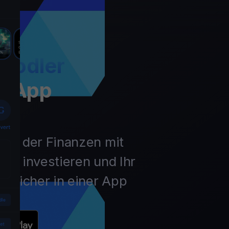
Hodler
t App
unft der Finanzen mit
ln, investieren und Ihr
 sicher in einer App