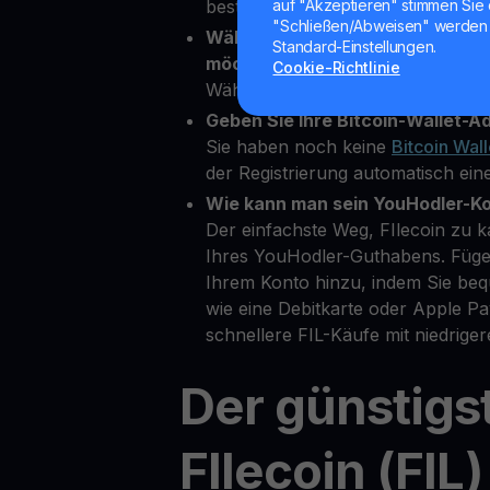
bestätigen.
auf "Akzeptieren" stimmen Sie 
"Schließen/Abweisen" werden 
Wählen Sie FIlecoin als die Kryp
Standard-Einstellungen.
möchten.
Cookie-Richtlinie
Wählen Sie FIL aus über 80 verf
Geben Sie Ihre Bitcoin-Wallet-Ad
Sie haben noch keine
Bitcoin Wall
der Registrierung automatisch eine
Wie kann man sein YouHodler-K
Der einfachste Weg, FIlecoin zu k
Ihres YouHodler-Guthabens. Füge
Ihrem Konto hinzu, indem Sie b
wie eine Debitkarte oder Apple 
schnellere FIL-Käufe mit niedrig
Der günstigs
FIlecoin (FIL)