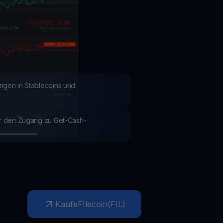
Aktionen
Entdecken Sie die neuesten Wettbewerbe und Aktionen
ngen in Stablecoins und
ür den Zugang zu Get-Cash-
Kaufe
FIlecoin
(
FIL
)