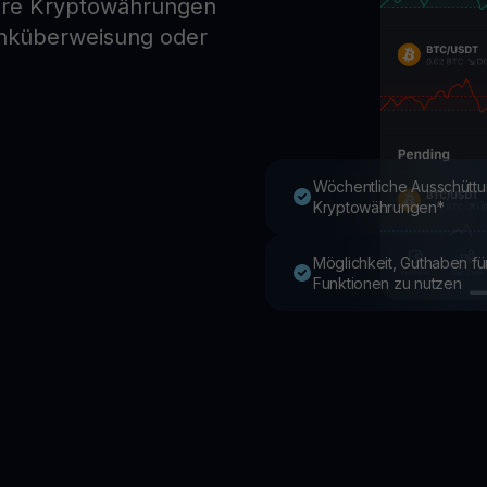
dere Kryptowährungen
anküberweisung oder
Youhodler App
Herunterladen
App herunterladen und Krypto einfach verwalten
Wöchentliche Ausschüttu
Kryptowährungen*
Möglichkeit, Guthaben f
Funktionen zu nutzen