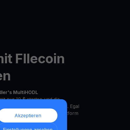
it FIlecoin
en
dler's MultiHODL
it nur 10 $ starten und die
Ihrem eigenen Tempo zu wachsen. Egal
rfahrener Investor, unsere Plattform
Akzeptieren
Bedürfnisse und Anlageziele zu
Einstellungen ansehen