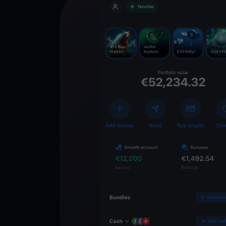
Lade die
You
Crypto Walle
herunter
Schalten Sie die Zuk
YouHodler frei. Hande
Vermögen einfach und
ausbauen.