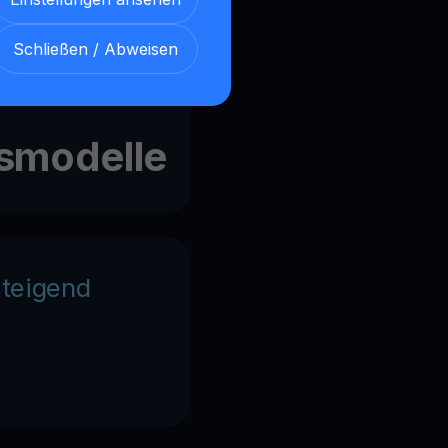
 Hybrid)
Schließen / Abweisen
smodelle
steigend