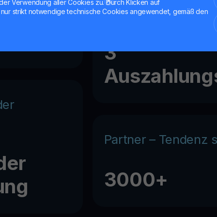
ionsrate
der Verwendung aller Cookies zu. Durch Klicken auf
CPA (RevShare oder
nur strikt notwendige technische Cookies angewendet, gemäß den
3
Auszahlung
der
Partner – Tendenz 
der
3000+
ung