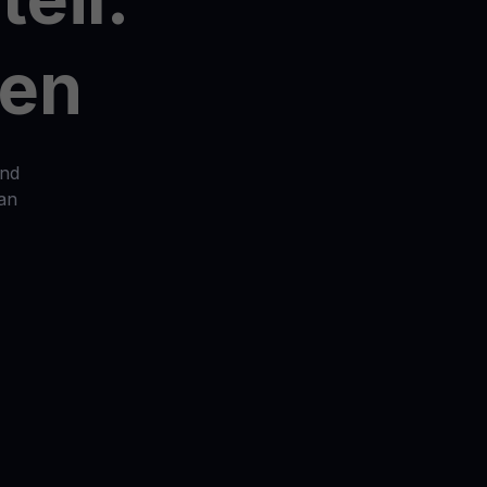
genswerte entdecken
Belohnungen
Entfesseln Sie unbegrenztes Potenzial mit grenzenlosen
ten
Prämien
Aktionen
Entdecken Sie die neuesten Wettbewerbe und Aktionen
und
 an