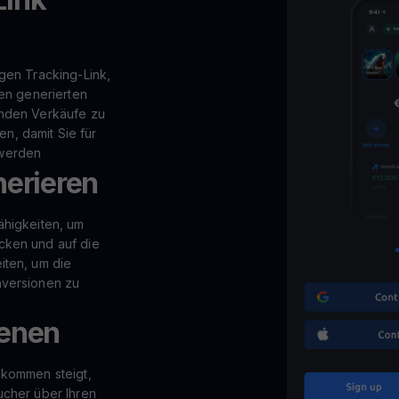
igen Tracking-Link,
nen generierten
enden Verkäufe zu
, damit Sie für
 werden
nerieren
ähigkeiten, um
cken und auf die
iten, um die
nversionen zu
ienen
nkommen steigt,
ucher über Ihren