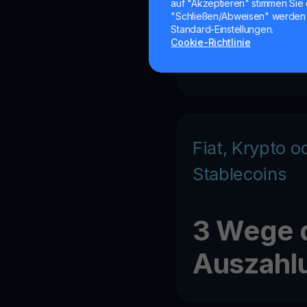
Hohe Konvers
auf "Akzeptieren" stimmen Sie 
"Schließen/Abweisen" werden 
Standard-Einstellungen.
Cookie-Richtlinie
+ 15%
Fiat, Krypto o
Stablecoins
3 Wege 
Auszahl