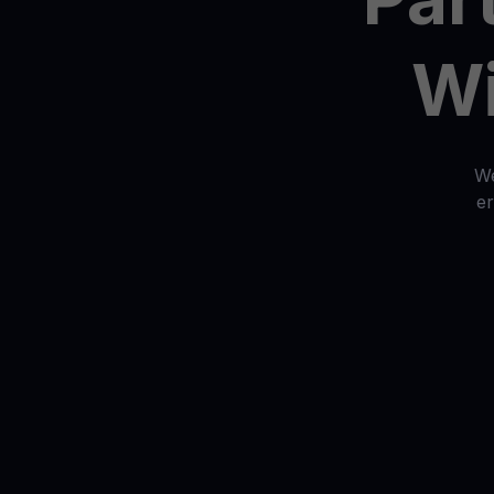
Kryptopreise
Krypto 
Verfolgen Sie Live-Kryptopreise
Lassen Sie
Get Cash
Wi
Erhalten Sie Bargeld, ohne Ihre Krypto zu verkaufen
Web3 wallet
Ihr Web3-Vermögen an einem Ort verwalten
We
er