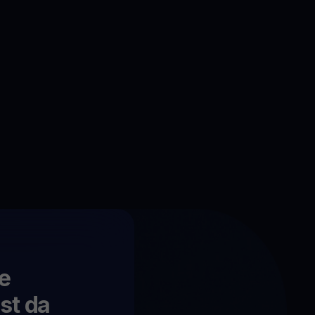
ve
st da