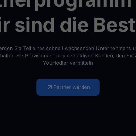
verdienen
Alle Krypto-Vermö
 Ihre ungenutzten Kryptos für Sie arbeiten
$YHDL
r sind die Bes
Genießen Sie Vorteile mit unserem Token
Youhodler App
rden Sie Teil eines schnell wachsenden Unternehmens 
halten Sie Provisionen für jeden aktiven Kunden, den Sie
Herunterladen
YouHodler vermitteln
App herunterladen und Krypto einfach verwalten
Partner werden