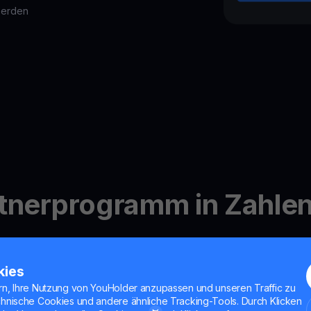
werden
tnerprogramm in Zahle
kies
rn, Ihre Nutzung von YouHolder anzupassen und unseren Traffic zu
chnische Cookies und andere ähnliche Tracking-Tools. Durch Klicken