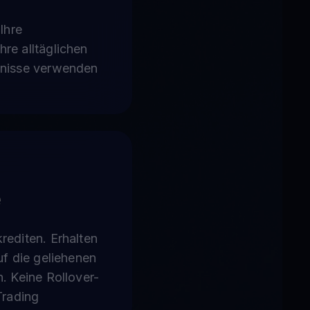
 Ihre
re alltäglichen
fnisse verwenden
e
rediten. Erhalten
uf die geliehenen
n. Keine Rollover-
Trading