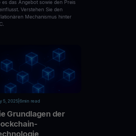
e es das Angebot sowie den Preis
einflusst. Verstehen Sie den
flationären Mechanismus hinter
C.
 5, 2025
|
6
min read
ie Grundlagen der
lockchain-
echnologie