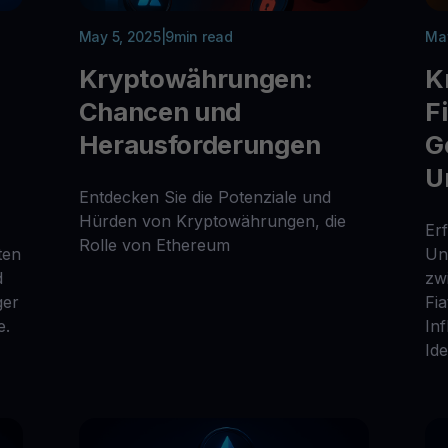
May 5, 2025
|
9
min read
May
Kryptowährungen:
K
Chancen und
F
Herausforderungen
G
U
Entdecken Sie die Potenziale und
Hürden von Kryptowährungen, die
Erf
Rolle von Ethereum
ten
Un
d
zw
ger
Fi
e.
In
Ide