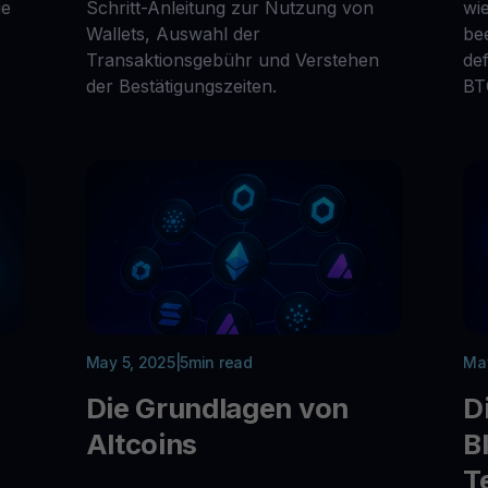
ie
Schritt-Anleitung zur Nutzung von
wi
Wallets, Auswahl der
be
Transaktionsgebühr und Verstehen
de
der Bestätigungszeiten.
BT
May 5, 2025
|
5
min read
May
Die Grundlagen von
D
Altcoins
B
T