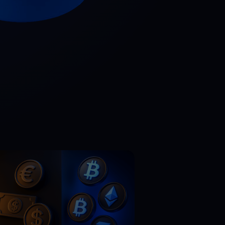
genswerte entdecken
Belohnungen
Entfesseln Sie unbegrenztes Potenzial mit grenzenlosen
Prämien
Aktionen
Entdecken Sie die neuesten Wettbewerbe und Aktionen