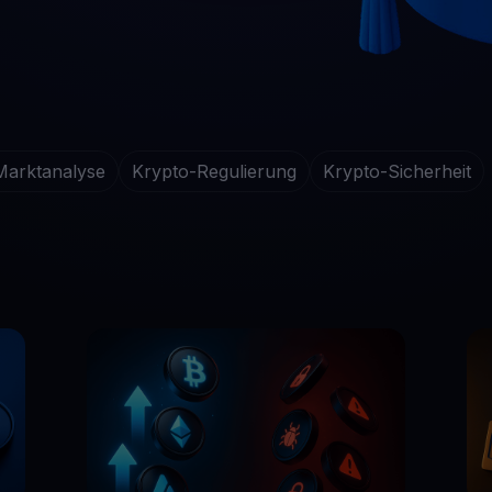
verdienen
Alle Krypto-Vermö
 Ihre ungenutzten Kryptos für Sie arbeiten
$YHDL
Genießen Sie Vorteile mit unserem Token
Youhodler App
Marktanalyse
Krypto-Regulierung
Krypto-Sicherheit
Herunterladen
App herunterladen und Krypto einfach verwalten