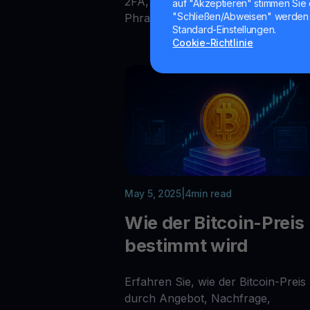
2FA, starken Passwörtern und See
auf "Akzeptieren" stimmen Sie 
"Schließen/Abweisen" werden 
Phrase-Backups effektiv schützen.
Standard-Einstellungen.
Cookie-Richtlinie
May 5, 2025
|
4
min read
Wie der Bitcoin-Preis
bestimmt wird
Erfahren Sie, wie der Bitcoin-Preis
durch Angebot, Nachfrage,