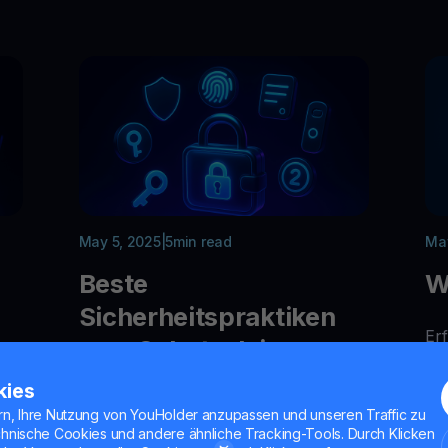
May 5, 2025
|
5
min read
May
Beste
W
Sicherheitspraktiken
Erf
zum Schutz deiner
fu
Kryptowährungen
Fu
kies
Le
rn, Ihre Nutzung von YouHolder anzupassen und unseren Traffic zu
,
Ei
chnische Cookies und andere ähnliche Tracking-Tools. Durch Klicken
Schütze deine Kryptowährungen vor