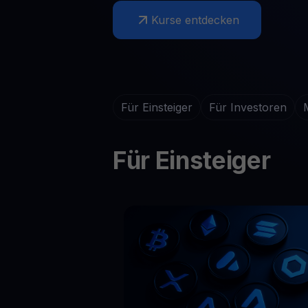
Kryptopreise
Krypto 
Verfolgen Sie Live-Kryptopreise
Lassen Sie
Kurse entdecken
Get Cash
Erhalten Sie Bargeld, ohne Ihre Krypto zu verkaufen
Web3 wallet
Ihr Web3-Vermögen an einem Ort verwalten
Für Einsteiger
Für Investoren
Für Einsteiger