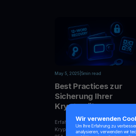
May 5, 2025
|
5
min read
Best Practices zur
Sicherung Ihrer
Kryptowährungen
Wir verwenden Coo
Erfahren Sie, wie Sie Ihre
Um Ihre Erfahrung zu verbesse
Kryptowährungen mit Cold Wallets
analysieren, verwenden wir te