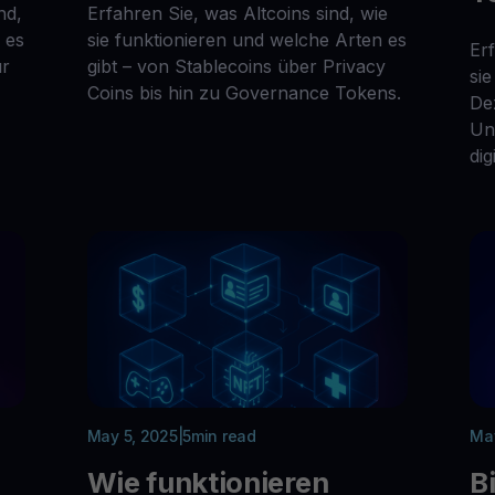
nd,
Erfahren Sie, was Altcoins sind, wie
 es
sie funktionieren und welche Arten es
Er
ür
gibt – von Stablecoins über Privacy
si
Coins bis hin zu Governance Tokens.
De
Un
dig
May 5, 2025
|
5
min read
May
Wie funktionieren
B