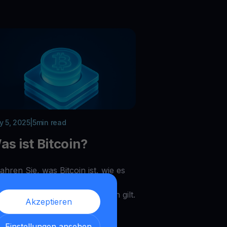
 5, 2025
|
5
min read
as ist Bitcoin?
ahren Sie, was Bitcoin ist, wie es
nktioniert und warum es als
ndament der Krypto-Revolution gilt.
Akzeptieren
rnen Sie seine Geschichte,
genschaften und Bedeutung im
Einstellungen ansehen