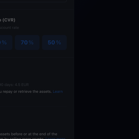
genswerte entdecken
Belohnungen
Entfesseln Sie unbegrenztes Potenzial mit grenzenlosen
Prämien
Aktionen
Entdecken Sie die neuesten Wettbewerbe und Aktionen