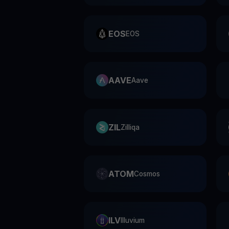
EOS
EOS
AAVE
Aave
ZIL
Zilliqa
ATOM
Cosmos
ILV
Illuvium