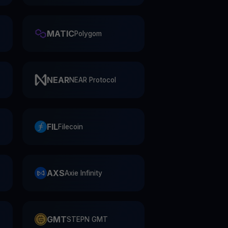
MATIC
Polygom
NEAR
NEAR Protocol
FIL
Filecoin
AXS
Axie Infinity
GMT
STEPN GMT