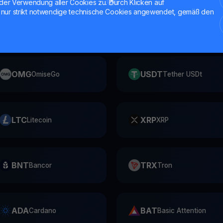
der Verwendung aller Cookies zu. Durch Klicken auf
nur strikt notwendige technische Cookies angewendet, gemäß den
MKR
SUSHI
Maker
SushiSwap
OMG
USDT
OmiseGo
Tether USDt
LTC
XRP
Litecoin
XRP
BNT
TRX
Bancor
Tron
ADA
BAT
Cardano
Basic Attention