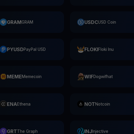
GRAM
USDC
GRAM
USD Coin
PYUSD
FLOKI
PayPal USD
Floki Inu
MEME
WIF
Memecoin
Dogwifhat
ENA
NOT
Ethena
Notcoin
GRT
INJ
The Graph
Injective