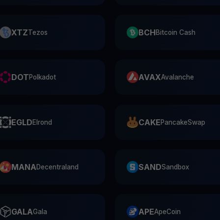
XTZ
BCH
Tezos
Bitcoin Cash
DOT
AVAX
Polkadot
Avalanche
EGLD
CAKE
Elrond
PancakeSwap
MANA
SAND
Decentraland
Sandbox
GALA
APE
Gala
ApeCoin