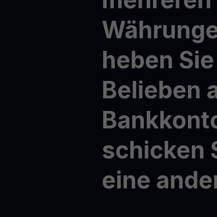
Währung
heben
Sie
Belieben
Bankkont
schicken
eine
ande