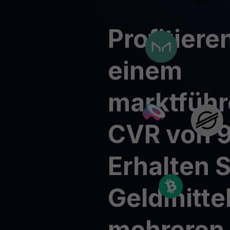
Kryptopreise
Krypto 
Verfolgen Sie Live-Kryptopreise
Lassen Sie
Get Cash
Profitiere
Erhalten Sie Bargeld, ohne Ihre Krypto zu verkaufen
Web3 wallet
einem
Ihr Web3-Vermögen an einem Ort verwalten
marktfüh
CVR
von
Erhalten
S
Geldmitte
mehreren