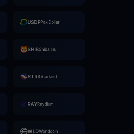
USDP
Pax Dollar
SHIB
Shiba Inu
STRK
Starknet
RAY
Raydium
WLD
Worldcoin