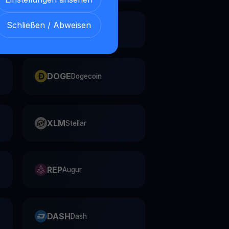
Schließen / Abweisen
YFI
yearn.finance
DOGE
Dogecoin
XLM
Stellar
REP
Augur
DASH
Dash