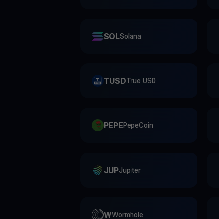
SOL
Solana
TUSD
True USD
PEPE
PepeCoin
JUP
Jupiter
W
Wormhole