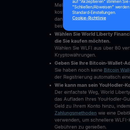
auf "Akzeptieren" stimmen Sie 
Melden Sie sich einfach in wenig
"Schließen/Abweisen" werden 
kostenloses Konto auf unserer Pl
Standard-Einstellungen.
Cookie-Richtlinie
dann einige persönliche Daten ein,
bestätigen.
Wählen Sie World Liberty Financ
die Sie kaufen möchten.
Wählen Sie WLFI aus über 80 ve
Kryptowährungen.
Geben Sie Ihre Bitcoin-Wallet-Ad
Sie haben noch keine
Bitcoin Wall
der Registrierung automatisch eine
Wie kann man sein YouHodler-K
Der einfachste Weg, World Liberty 
das Aufladen Ihres YouHodler-Gu
Geld zu Ihrem Konto hinzu, inde
Zahlungsmethoden
wie eine Debit
verwenden, um schnellere WLFI-K
Gebühren zu genießen.