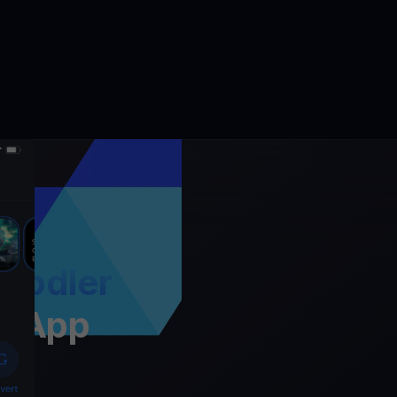
Hodler
t App