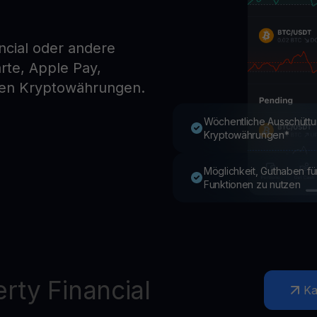
Youhodler App
ncial oder andere
te, Apple Pay,
Herunterladen
en Kryptowährungen.
App herunterladen und Krypto einfach verwalten
Wöchentliche Ausschüttu
Kryptowährungen*
Möglichkeit, Guthaben f
Funktionen zu nutzen
rty Financial
Ka