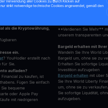
ob Sie neu sind oder ein e
der Verwendung aller Cookies zu. Durch Klicken auf
en Sekunden für ein
ist darauf ausgelegt, Ihre 
nur strikt notwendige technische Cookies angewendet, gemäß den
attform an und geben Sie
erfüllen.
 um Ihre Identität zu
Halten Sie Ihre WLFI
ial als die Kryptowährung,
**Verdienen Sie Mehr** mit
unserem transparenten un
rfügbaren
Bargeld erhalten mit Ihrer
resse ein.
Wandeln Sie Ihre World Lib
et
? YouHodler erstellt nach
Bargeld um, ohne sie zu ver
 für Sie.
Erhalten Sie sofortige Liqui
Investition aufzugeben
onto aufladen?
Bargeld erhalten
mit über 
Financial zu kaufen, ist
Sie Ihre World Liberty Fina
thabens. Fügen Sie einfach
um, ohne sie zu verkaufen. 
m Sie bequeme
Sie sofortige Liquidität, oh
karte oder Apple Pay
aufzugeben.
äufe mit niedrigeren