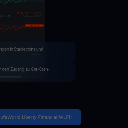
Aktionen
Entdecken Sie die neuesten Wettbewerbe und Aktionen
ngen in Stablecoins und
ür den Zugang zu Get-Cash-
ufe
World Liberty Financial
(
WLFI
)