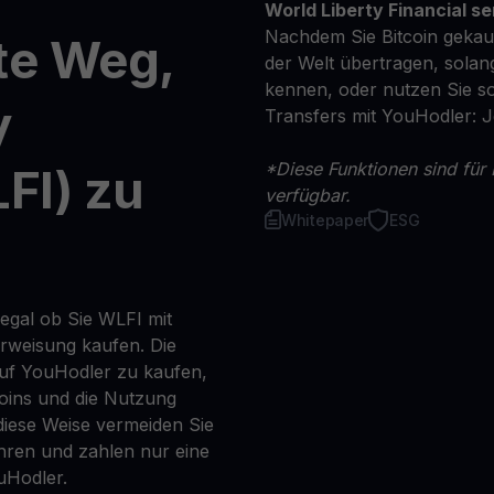
World Liberty Financial s
Nachdem Sie Bitcoin gekauf
te Weg,
der Welt übertragen, solan
kennen, oder nutzen Sie so
y
Transfers mit YouHodler: 
*Diese Funktionen sind für 
FI) zu
verfügbar.
Whitepaper
ESG
egal ob Sie WLFI mit
erweisung kaufen. Die
auf YouHodler zu kaufen,
coins und die Nutzung
iese Weise vermeiden Sie
ren und zahlen nur eine
uHodler.