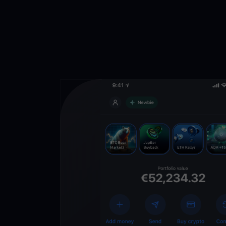
Lade die
You
Crypto Walle
herunter