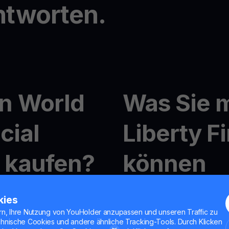
ntworten.
n World
Was Sie m
cial
Liberty F
t kaufen?
können
n World Liberty Financial
Krypto-Handel mit YouHo
kies
Mit
MultiHODL
können Sie m
rn, Ihre Nutzung von YouHolder anzupassen und unseren Traffic zu
Flexibilität genießen, in 
chnische Cookies und andere ähnliche Tracking-Tools. Durch Klicken
o