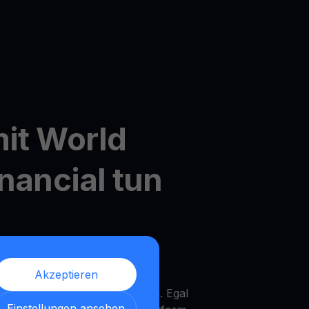
it World
inancial tun
dler's MultiHODL
Akzeptieren
it nur 10 $ starten und die
Ihrem eigenen Tempo zu wachsen. Egal
Einstellungen ansehen