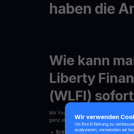
haben die A
Wie kann ma
Liberty Finan
(WLFI) sofor
Mit YouHodler ist der Online-Kauf vo
Wir verwenden Coo
ganz einfach
Um Ihre Erfahrung zu verbesse
analysieren, verwenden wir te
Eröffnen Sie Ihr Youhodler-Kont