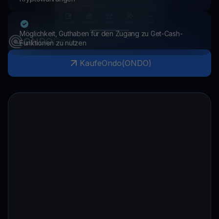
Möglichkeit, Guthaben für den Zugang zu Get-Cash-
ONDO
Ondo
Funktionen zu nutzen
Kaufe
Ondo
(
ONDO
)