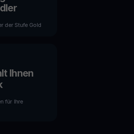
dler
er der Stufe Gold
lt Ihnen
k
 für Ihre