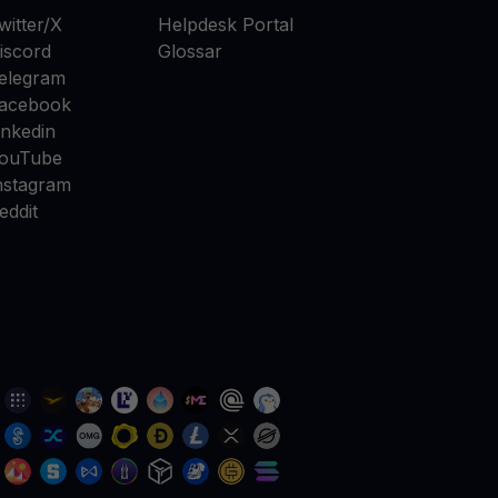
witter/X
Helpdesk Portal
iscord
Glossar
elegram
acebook
inkedin
ouTube
nstagram
eddit