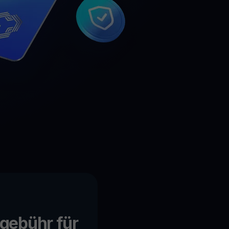
genswerte entdecken
Belohnungen
Entfesseln Sie unbegrenztes Potenzial mit grenzenlosen
Prämien
Aktionen
Entdecken Sie die neuesten Wettbewerbe und Aktionen
gebühr für