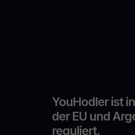
YouHodler ist i
der EU und Arg
reguliert.