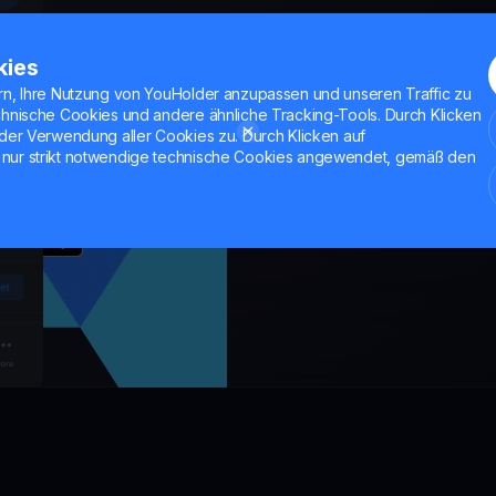
unft der Finanzen mit
kies
ln, investieren und Ihr
rn, Ihre Nutzung von YouHolder anzupassen und unseren Traffic zu
chnische Cookies und andere ähnliche Tracking-Tools. Durch Klicken
 sicher in einer App
der Verwendung aller Cookies zu. Durch Klicken auf
nur strikt notwendige technische Cookies angewendet, gemäß den