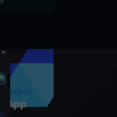
uf
Hodler
t App