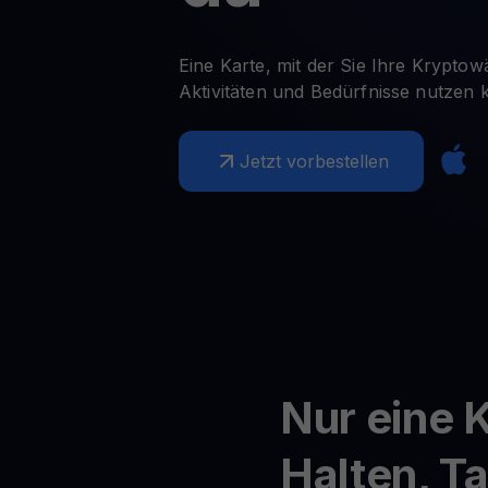
Kryptopreise
Krypto 
Verfolgen Sie Live-Kryptopreise
Lassen Sie
Get Cash
Eine Karte, mit der Sie Ihre Kryptow
Erhalten Sie Bargeld, ohne Ihre Krypto zu verkaufen
Aktivitäten und Bedürfnisse nutzen 
Web3 wallet
Ihr Web3-Vermögen an einem Ort verwalten
Jetzt vorbestellen
Nur eine 
Halten, T