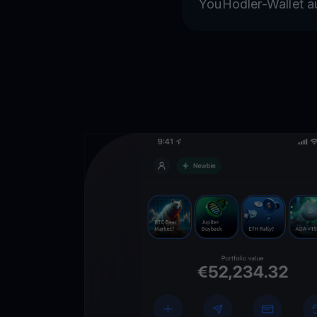
YouHodler-Wallet a
Lade die
You
Crypto Walle
herunter