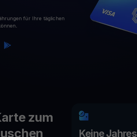
verdienen
Alle Krypto-Vermö
 Ihre ungenutzten Kryptos für Sie arbeiten
$YHDL
ährungen für Ihre täglichen
Genießen Sie Vorteile mit unserem Token
können.
Youhodler App
Herunterladen
App herunterladen und Krypto einfach verwalten
Karte zum
auschen
Keine Jahres