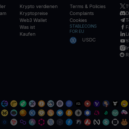
ler
Krypto verdienen
Terms & Policies
T
ram
Kryptopreise
Complaints
D
Web3 Wallet
Cookies
T
STABLECOINS
Was ist
F
FOR EU
Kaufen
L
USDC
Y
I
R