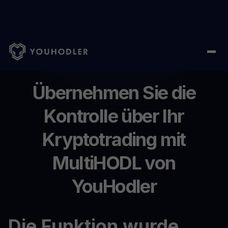
Home
/
MultiHODL
Übernehmen Sie die
Kontrolle über Ihr
Kryptotrading mit
MultiHODL von
YouHodler
Die Funktion wurde