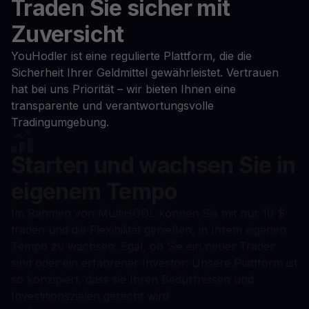
Traden Sie sicher mit
Zuversicht
YouHodler ist eine regulierte Plattform, die die
Sicherheit Ihrer Geldmittel gewährleistet. Vertrauen
hat bei uns Priorität – wir bieten Ihnen eine
transparente und verantwortungsvolle
Tradingumgebung.
Starten und wachsen Sie in
eigenem Tempo
Im Rahmen von MultiHODL können Sie mit nur 10 $
traden und die Flexibilität genießen, in Ihrem eigenen
Tempo zu wachsen. Egal, ob Sie ein neuer Trader
sind oder ein erfahrener Investor: Unsere Plattform ist
so konzipiert, dass sie Ihren Bedürfnissen und
Investitionszielen gerecht wird