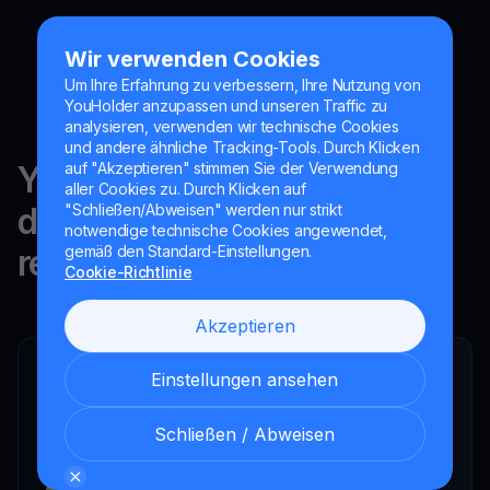
Wir verwenden Cookies
Um Ihre Erfahrung zu verbessern, Ihre Nutzung von
YouHolder anzupassen und unseren Traffic zu
analysieren, verwenden wir technische Cookies
und andere ähnliche Tracking-Tools. Durch Klicken
YouHodler ist in der Schweiz,
auf "Akzeptieren" stimmen Sie der Verwendung
aller Cookies zu. Durch Klicken auf
der EU und Argentinien
"Schließen/Abweisen" werden nur strikt
notwendige technische Cookies angewendet,
reguliert.
gemäß den Standard-Einstellungen.
Cookie-Richtlinie
Akzeptieren
Einstellungen ansehen
YouHodler SA
Registrierter Finanzintermediär
YouHodler Italy S.R.L.
Schließen / Abweisen
Registered as a VASP with the OAM
YouHodler SA