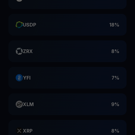
USDP
18%
ZRX
8%
YFI
7%
XLM
9%
XRP
8%