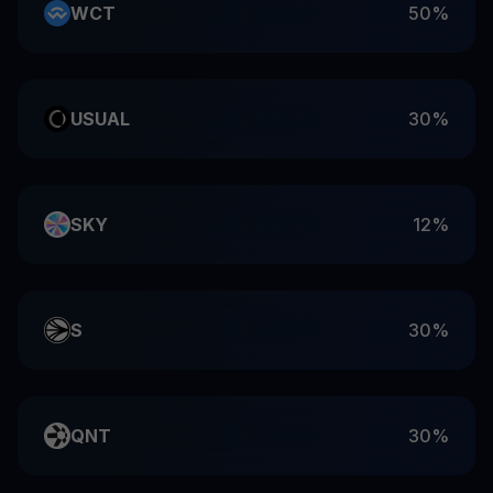
WCT
50%
USUAL
30%
SKY
12%
S
30%
QNT
30%