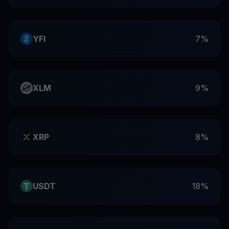
YFI
7%
XLM
9%
XRP
8%
USDT
18%