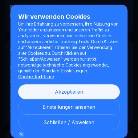
Es gibt keine Mindesteinzahlung. Sie können für
jeden Kryptobetrag Zinsen erhalten. Mehr Assets
Wir verwenden Cookies
= mehr Zinsen.
Um Ihre Erfahrung zu verbessern, Ihre Nutzung von
YouHolder anzupassen und unseren Traffic zu
analysieren, verwenden wir technische Cookies
und andere ähnliche Tracking-Tools. Durch Klicken
auf "Akzeptieren" stimmen Sie der Verwendung
Wie oft ändern sich die Zinssätze?
aller Cookies zu. Durch Klicken auf
"Schließen/Abweisen" werden nur strikt
notwendige technische Cookies angewendet,
Obwohl die Zinssätze von Zeit zu Zeit aufgrund
gemäß den Standard-Einstellungen.
von Marktschwankungen angepasst werden, sind
Cookie-Richtlinie
wir bestrebt, branchenführende Zinssätze für
unsere Nutzer beizubehalten, damit diese ein
Akzeptieren
passives Einkommen erzielen können. Wir
überprüfen die Konditionen regelmäßig, um
Einstellungen ansehen
wettbewerbsfähige Renditen zu gewährleisten.
Schließen / Abweisen