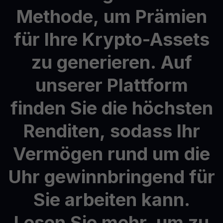
Methode,
um
Prämien
für
Ihre
Krypto-Assets
zu
generieren.
Auf
unserer
Plattform
finden
Sie
die
höchsten
Renditen,
sodass
Ihr
Vermögen
rund
um
die
Uhr
gewinnbringend
für
Sie
arbeiten
kann.
Lesen
Sie
mehr,
um
zu