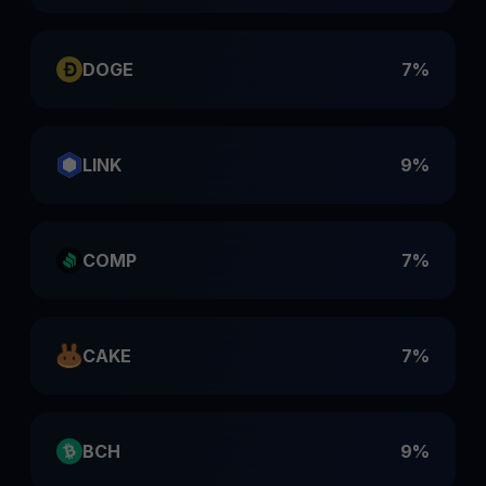
DOGE
7%
LINK
9%
COMP
7%
CAKE
7%
BCH
9%