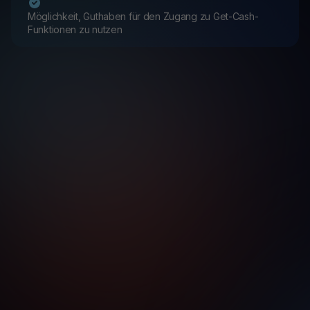
Möglichkeit, Guthaben für den Zugang zu Get-Cash-
Funktionen zu nutzen