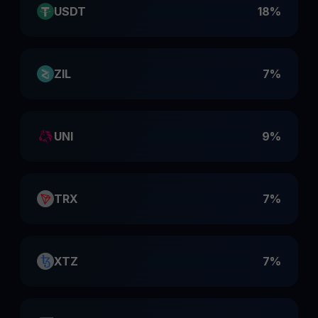
USDT
18%
ZIL
7%
UNI
9%
TRX
7%
XTZ
7%