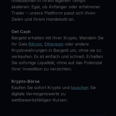
Investitionen in Ihrem eigenen Tempo
skalieren. Egal, ob Anfänger oder erfahrener
Trader – unsere Plattform passt sich Ihren
Zielen und Ihrem Handelsstil an.
Get Cash
Bargeld erhalten mit Ihrer Krypto. Wandeln Sie
Ihr Gala
Bitcoin
,
Ethereum
oder andere
Kryptowährungen in Bargeld um, ohne sie zu
verkaufen. Es ist einfach und schnell. Erhalten
Sie sofortige Liquidität, ohne auf das Potenzial
Ihrer Investition zu verzichten.
Krypto-Börse
Kaufen Sie sofort Krypto und
tauschen
Sie
digitale Vermögenswerte zu
wettbewerbsfähigen Kursen.