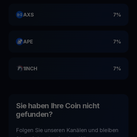
AXS
7%
APE
7%
1INCH
7%
Sie haben Ihre Coin nicht
gefunden?
Folgen Sie unseren Kanälen und bleiben