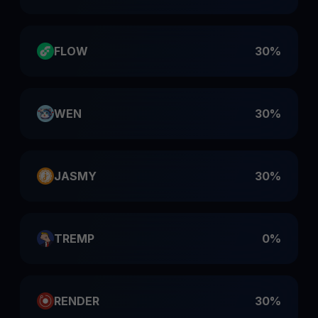
FLOW
30%
WEN
30%
JASMY
30%
TREMP
0%
RENDER
30%