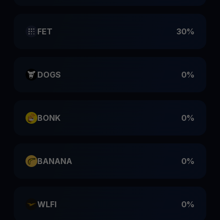
FET
30%
DOGS
0%
BONK
0%
BANANA
0%
WLFI
0%