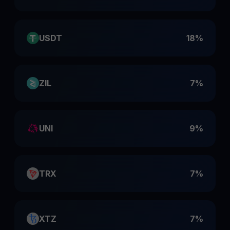
USDT
18%
ZIL
7%
UNI
9%
TRX
7%
XTZ
7%