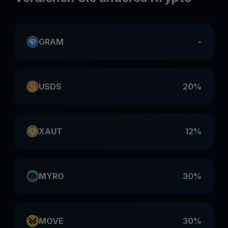
GRAM
-
USDS
20%
XAUT
12%
MYRO
30%
MOVE
30%