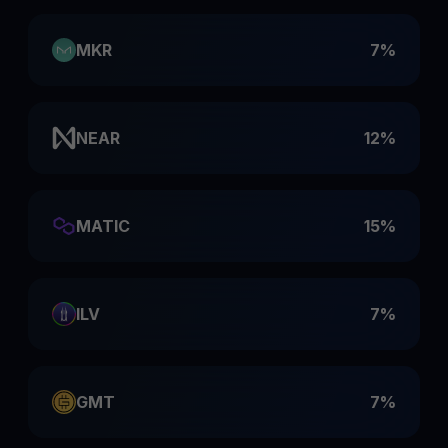
MKR
7%
NEAR
12%
MATIC
15%
ILV
7%
GMT
7%