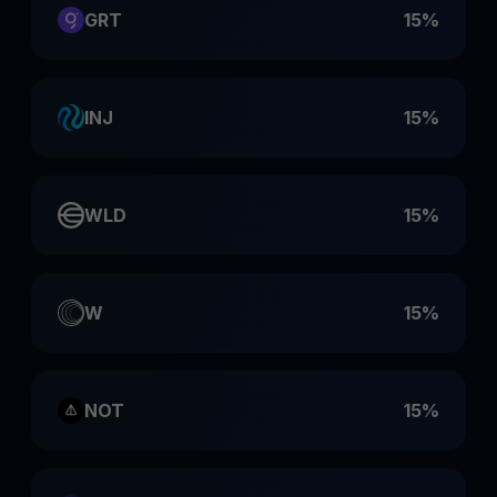
GRT
15%
INJ
15%
WLD
15%
W
15%
NOT
15%