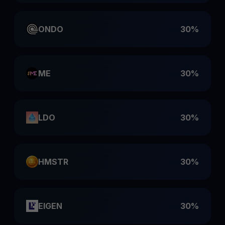
ONDO
30%
ME
30%
LDO
30%
HMSTR
30%
EIGEN
30%