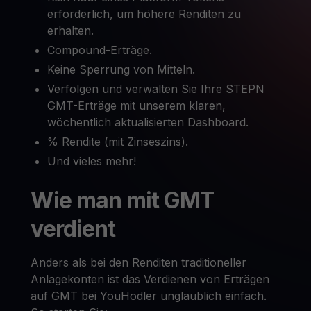
erforderlich, um höhere Renditen zu
erhalten.
Compound-Erträge.
Keine Sperrung von Mitteln.
Verfolgen und verwalten Sie Ihre STEPN
GMT-Erträge mit unserem klaren,
wöchentlich aktualisierten Dashboard.
% Rendite (mit Zinseszins).
Und vieles mehr!
Wie man mit GMT
verdient
Anders als bei den Renditen traditioneller
Anlagekonten ist das Verdienen von Erträgen
auf GMT bei YouHodler unglaublich einfach.