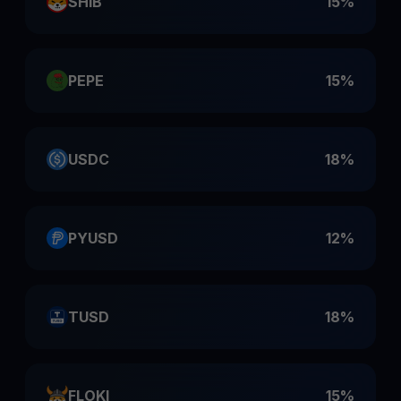
SHIB
15%
PEPE
15%
USDC
18%
PYUSD
12%
TUSD
18%
FLOKI
15%