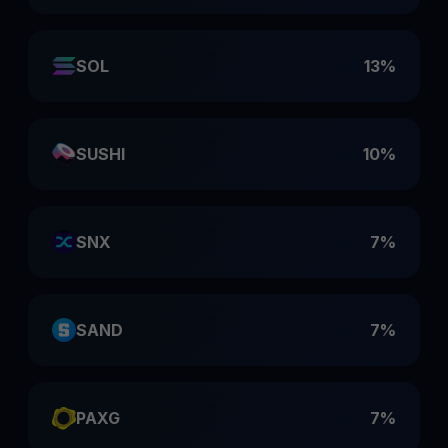
SOL
13%
SUSHI
10%
SNX
7%
SAND
7%
PAXG
7%