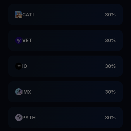
CATI
30%
VET
30%
IO
30%
IMX
30%
PYTH
30%