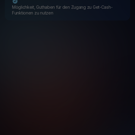
Möglichkeit, Guthaben für den Zugang zu Get-Cash-
Funktionen zu nutzen