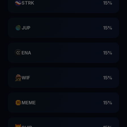
STRK
15%
JUP
15%
ENA
15%
WIF
15%
MEME
15%