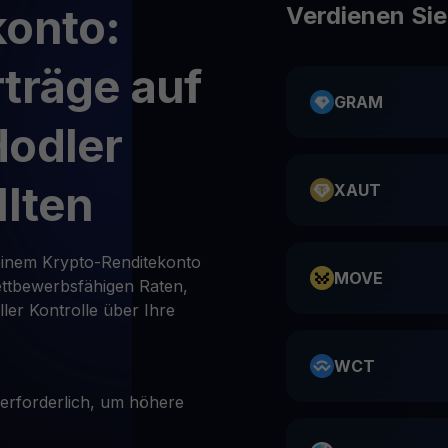
konto:
Verdienen Si
träge auf
GRAM
Hodler
llten
XAUT
 einem Krypto-Renditekonto
MOVE
ettbewerbsfähigen Raten,
er Kontrolle über Ihre
WCT
 erforderlich, um höhere