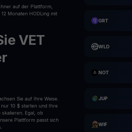
hner auf der Plattform,
er 12 Monaten HODLing mit
GRT
Sie VET
WLD
er
NOT
JUP
achsen Sie auf Ihre Weise.
 nur 10 $ starten und Ihre
 skalieren. Egal, ob
nsere Plattform passt sich
WIF
.