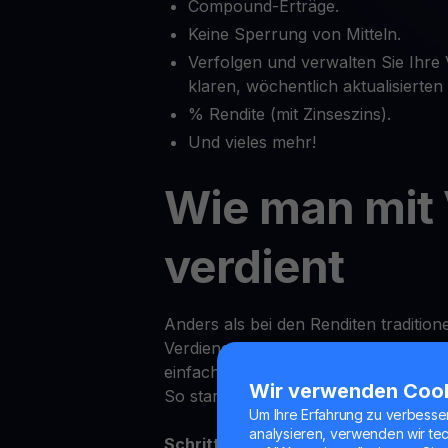
Compound-Erträge.
Keine Sperrung von Mitteln.
Verfolgen und verwalten Sie Ihre
klaren, wöchentlich aktualisierte
% Rendite (mit Zinseszins).
Und vieles mehr!
Wie man mit
verdient
Anders als bei den Renditen tradition
Verdienen von Erträgen auf VET bei
einfach.
Wir verwenden Coo
So starten Sie:
Um Ihre Erfahrung zu verbesse
analysieren, verwenden wir te
Schritt 1:
Melden Sie sich in der You