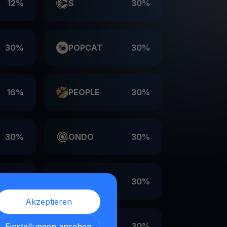
12%
S
30%
30%
POPCAT
30%
16%
PEOPLE
30%
30%
ONDO
30%
30%
LDO
30%
Akzeptieren
30%
EIGEN
30%
Einstellungen ansehen