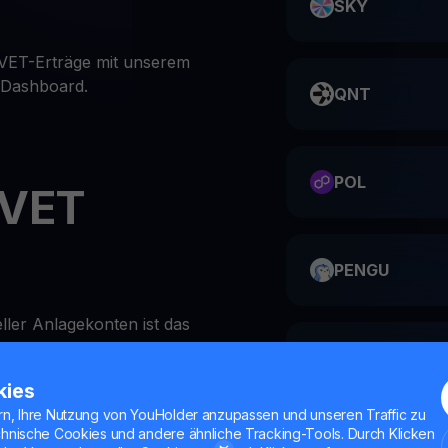
SKY
 VET-Erträge mit unserem
n Dashboard.
QNT
POL
 VET
PENGU
eller Anlagekonten ist das
 YouHodler unglaublich
ME
kies
rn, Ihre Nutzung von YouHolder anzupassen und unseren Traffic zu
chnische Cookies und andere ähnliche Tracking-Tools. Durch Klicken
Hodler-App oder auf der
HMSTR