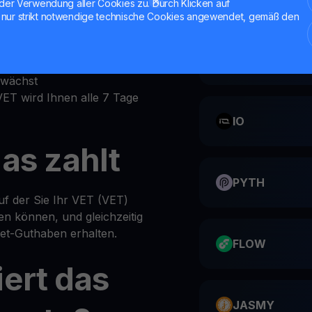
der Verwendung aller Cookies zu. Durch Klicken auf
nur strikt notwendige technische Cookies angewendet, gemäß den
einen
ts-Bereich
CATI
önliches VET-Wallet ein
 wächst
 VET wird Ihnen alle 7 Tage
IO
as zahlt
PYTH
auf der Sie Ihr VET (VET)
en können, und gleichzeitig
let-Guthaben erhalten.
FLOW
iert das
JASMY