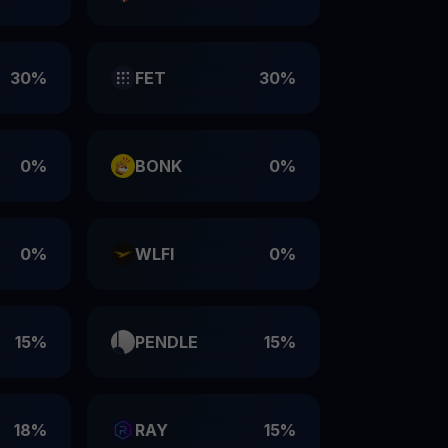
30%
FET
30%
0%
BONK
0%
0%
WLFI
0%
15%
PENDLE
15%
18%
RAY
15%