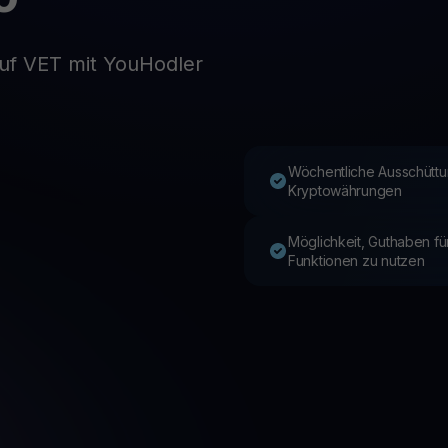
auf VET mit YouHodler
Youhodler App
Herunterladen
App herunterladen und Krypto einfach verwalten
Wöchentliche Ausschüttu
Kryptowährungen
Möglichkeit, Guthaben f
Funktionen zu nutzen