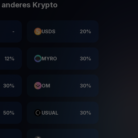
e anderes Krypto
-
USDS
20%
12%
MYRO
30%
30%
OM
30%
50%
USUAL
30%