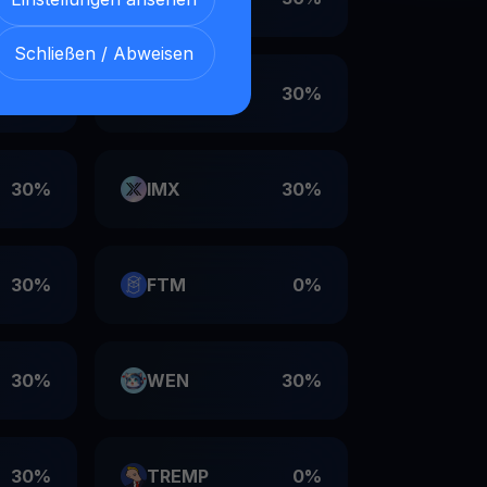
Schließen / Abweisen
30%
VET
30%
30%
IMX
30%
30%
FTM
0%
30%
WEN
30%
30%
TREMP
0%