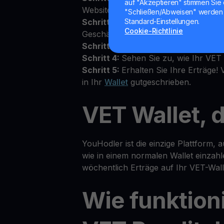
auf "Akzeptieren" stimmen Sie 
Website an
"Schließen/Abweisen" werden 
Schritt 2:
Akzeptieren Sie die Allgem
Standard-Einstellungen.
Cookie-Richtlinie
Geschäftsbedingungen oben im Walle
Schritt 3:
Zahlen Sie VET in Ihr pers
Schritt 4:
Sehen Sie zu, wie Ihr VET
Schritt 5:
Erhalten Sie Ihre Erträge!
in Ihr
Wallet
gutgeschrieben.
VET Wallet, d
YouHodler ist die einzige Plattform, 
wie in einem normalen Wallet einzahl
wöchentlich Erträge auf Ihr VET-Wal
Wie funktion