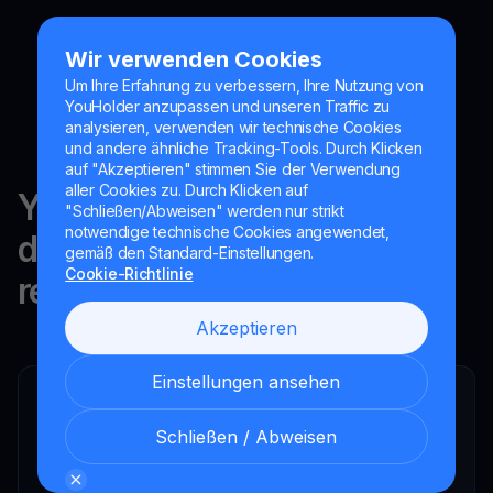
Wir verwenden Cookies
Um Ihre Erfahrung zu verbessern, Ihre Nutzung von
YouHolder anzupassen und unseren Traffic zu
analysieren, verwenden wir technische Cookies
und andere ähnliche Tracking-Tools. Durch Klicken
auf "Akzeptieren" stimmen Sie der Verwendung
aller Cookies zu. Durch Klicken auf
YouHodler ist in der Schweiz,
"Schließen/Abweisen" werden nur strikt
notwendige technische Cookies angewendet,
der EU und Argentinien
gemäß den Standard-Einstellungen.
Cookie-Richtlinie
reguliert.
Akzeptieren
Einstellungen ansehen
YouHodler SA
Registrierter Finanzintermediär
Schließen / Abweisen
YouHodler Italy S.R.L.
Registered as a VASP with the OAM