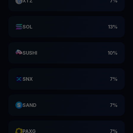
XTZ
7%
SOL
13%
SUSHI
10%
SNX
7%
SAND
7%
PAXG
7%