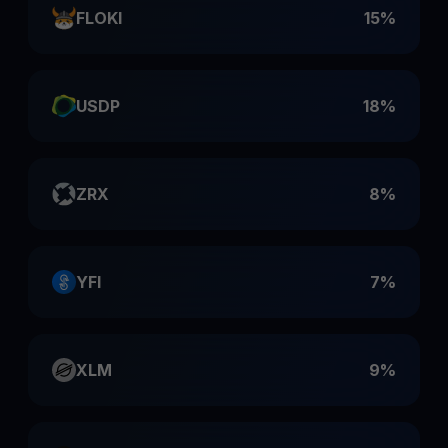
FLOKI
15%
USDP
18%
ZRX
8%
YFI
7%
XLM
9%